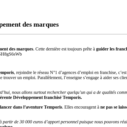
ppement des marques
ment des marques
. Cette dernière est toujours prête à
guider les franc
KqSH8gS6sWb
emporis
, rejoindre le réseau N°1 d’agences d’emploi en franchise, c’es
trouver un emploi. Parallèlement, l’enseigne s’engage à aider ses clients 
urd’hui, nous allons surtout rechercher quelqu’un qui a de qualités com
férente Développement franchisé Temporis.
e lancer dans l’aventure Temporis
. Elles encouragent à
ne pas se lais
e à partir de 30 000 euros d’apport personnel puisque nous pouvons réa
velyne.