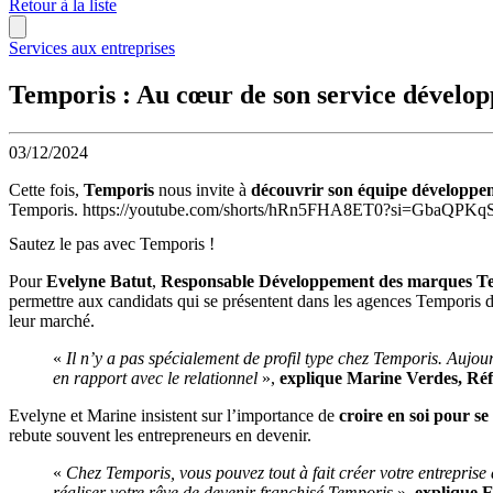
Retour à la liste
Services aux entreprises
Temporis : Au cœur de son service dévelo
03/12/2024
Cette fois,
Temporis
nous invite à
découvrir son équipe développe
Temporis. https://youtube.com/shorts/hRn5FHA8ET0?si=GbaQP
Sautez le pas avec Temporis !
Pour
Evelyne Batut
,
Responsable Développement des marques T
permettre aux candidats qui se présentent dans les agences Temporis de 
leur marché.
«
Il n’y a pas spécialement de profil type chez Temporis. Aujo
en rapport avec le relationnel
»,
explique Marine Verdes, Ré
Evelyne et Marine insistent sur l’importance de
croire en soi pour s
rebute souvent les entrepreneurs en devenir.
«
Chez Temporis, vous pouvez tout à fait créer votre entrepris
réaliser votre rêve de devenir franchisé Temporis
»,
explique E