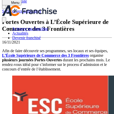
Retour à la liste
Menu
Services aux particuliers
Portes Ouvertes à L’École Supérieure de
Commerce des 3 Frontières
Je trouve ma franchise
Actualités
Devenir franchisé
16/11/2021
Afin de faire découvrir ses programmes, ses locaux et ses équipes,
L’École Supérieure de Commerce des 3 Frontières
organise
plusieurs journées Portes Ouvertes
durant les prochains mois. Le
rendez-vous idéal pour s’informer sur le process d’admission et le
concours d’entrée de l’établissement.