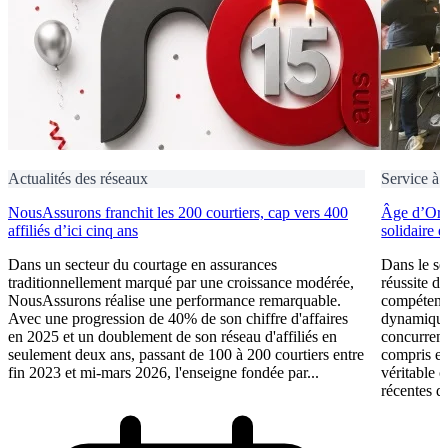
Actualités des réseaux
Service à 
NousAssurons franchit les 200 courtiers, cap vers 400
Âge d’Or S
affiliés d’ici cinq ans
solidaire 
Dans un secteur du courtage en assurances
Dans le se
traditionnellement marqué par une croissance modérée,
réussite d
NousAssurons réalise une performance remarquable.
compétence
Avec une progression de 40% de son chiffre d'affaires
dynamique 
en 2025 et un doublement de son réseau d'affiliés en
concurrent
seulement deux ans, passant de 100 à 200 courtiers entre
compris et 
fin 2023 et mi-mars 2026, l'enseigne fondée par...
véritable 
récentes du