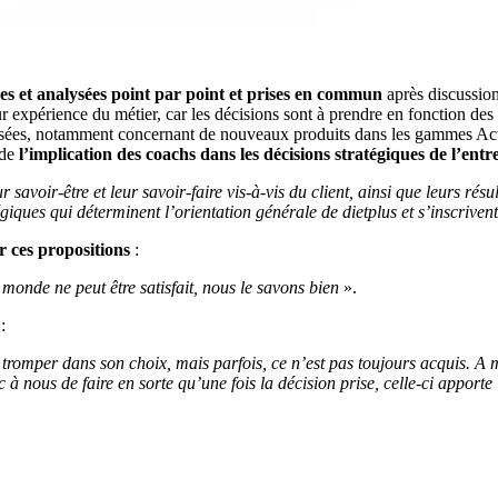
lues et analysées point par point et prises en commun
après discussio
 expérience du métier, car les décisions sont à prendre en fonction des b
fusées, notamment concernant de nouveaux produits dans les gammes Active
 de
l’implication des coachs dans les décisions stratégiques de l’entr
ur savoir-être et leur savoir-faire vis-à-vis du client, ainsi que leurs ré
tégiques qui déterminent l’orientation générale de dietplus et s’inscriven
r ces propositions
:
monde ne peut être satisfait, nous le savons bien
».
:
romper dans son choix, mais parfois, ce n’est pas toujours acquis. A moin
 nous de faire en sorte qu’une fois la décision prise, celle-ci apporte 