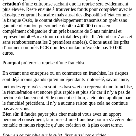
création)
d’une entreprise sachant que la reprise sera évidemment
plus élevée. Reste ensuite à trouver les fonds pour compléter avec le
classique emprunt bancaire mais aussi des dispositifs d’état comme
la banque Oséo, le contrat développement transmission (prêt sans
garantie ni caution personnelle de 40 à 400 000 euros en
complément obligatoire d’un prêt bancaire de 5 ans minimal et
représentant 40% maximum du total des prêts. Il s’étend sur 7 ans et
sans remboursement les 2 premières années). Citons aussi les prêts
d’honneur ou prêts PCE dont les montant n’excède pas 10 000
euros.
Pourquoi préférer la reprise d’une franchise
En créant une entreprise ou un commerce en franchise, les risques
sont déjà moins grands qu’en indépendants  notoriété, savoir-faire,
méthodes éprouvées en sont les bases- et en reprenant une franchise,
la rémunération est encore plus rapide et plus sûr car il n’y a pas de
période de lancement. Si le concept est bon, a été bien appliqué par
le franchisé précédent, il n’y a aucune raison que cela ne continue
pas avec vous.
Bien sûr, il faudra payer plus cher mais si vous avez un apport
personnel conséquent, la reprise d’une franchise pourra s’avérer plus
rentable et moins risquée qu’une création et à plus court terme.
Pour en savoir plus sur le sujet, lisez aussi ces articles :