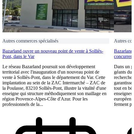
Autres commerces spécialisés
Autres co
Bazarland ouvre un nouveau point de vente à Solliès-
Bazarland 
Pont, dans le Var
concurrenc
Le réseau Bazarland poursuit son développement
Dans un p
territorial avec l'inauguration d'un nouveau point de
géants du 
vente à Solliès-Pont, dans le département du Var. Cette
recherchen
implantation au sein de la ZAC Intermarché – ZAC de
garantisse
la Poulasse, 83210 Solliès-Pont, illustre la vitalité d'une
tout en bén
enseigne qui structure méthodiquement son maillage en
enseignes
région Provence-Alpes-Côte d'Azur. Pour les
européen a
professionnels de la...
ferment pa