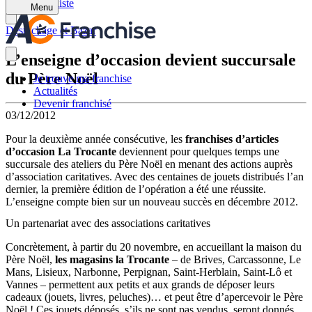
Retour à la liste
Menu
Destockage et Bazar
L’enseigne d’occasion devient succursale
du Père Noël
Je trouve ma franchise
Actualités
Devenir franchisé
03/12/2012
Pour la deuxième année consécutive, les
franchises d’articles
d’occasion La Trocante
deviennent pour quelques temps une
succursale des ateliers du Père Noël en menant des actions auprès
d’association caritatives. Avec des centaines de jouets distribués l’an
dernier, la première édition de l’opération a été une réussite.
L’enseigne compte bien sur un nouveau succès en décembre 2012.
Un partenariat avec des associations caritatives
Concrètement, à partir du 20 novembre, en accueillant la maison du
Père Noël,
les magasins la Trocante
– de Brives, Carcassonne, Le
Mans, Lisieux, Narbonne, Perpignan, Saint-Herblain, Saint-Lô et
Vannes – permettent aux petits et aux grands de déposer leurs
cadeaux (jouets, livres, peluches)… et peut être d’apercevoir le Père
Noël ! Ces jouets déposés, s’ils ne sont pas vendus, seront donnés