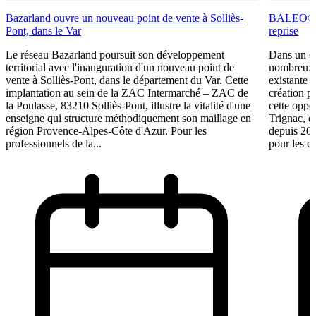
Bazarland ouvre un nouveau point de vente à Solliès-
BALEO® Tr
Pont, dans le Var
reprise
Le réseau Bazarland poursuit son développement
Dans un c
territorial avec l'inauguration d'un nouveau point de
nombreux e
vente à Solliès-Pont, dans le département du Var. Cette
existante 
implantation au sein de la ZAC Intermarché – ZAC de
création p
la Poulasse, 83210 Solliès-Pont, illustre la vitalité d'une
cette oppo
enseigne qui structure méthodiquement son maillage en
Trignac, e
région Provence-Alpes-Côte d'Azur. Pour les
depuis 201
professionnels de la...
pour les ca