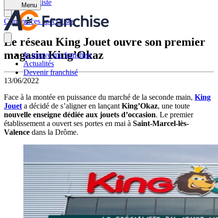
Retour à la liste
Menu
Commerces spécialisés
Le réseau King Jouet ouvre son premier
magasin King’Okaz
Je trouve ma franchise
Actualités
Devenir franchisé
13/06/2022
Face à la montée en puissance du marché de la seconde main,
King
Jouet
a décidé de s’aligner en lançant
King’Okaz
, une toute
nouvelle enseigne dédiée aux jouets d’occasion
. Le premier
établissement a ouvert ses portes en mai à
Saint-Marcel-lès-
Valence
dans la Drôme.