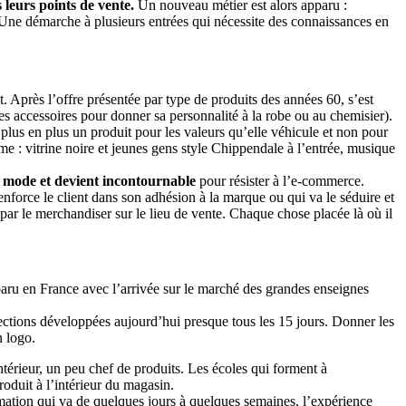
leurs points de vente.
Un nouveau métier est alors apparu :
te. Une démarche à plusieurs entrées qui nécessite des connaissances en
it. Après l’offre présentée par type de produits des années 60, s’est
es accessoires pour donner sa personnalité à la robe ou au chemisier).
lus en plus un produit pour les valeurs qu’elle véhicule et non pour
e : vitrine noire et jeunes gens style Chippendale à l’entrée, musique
s mode et devient incontournable
pour résister à l’e-commerce.
renforce le client dans son adhésion à la marque ou qui va le séduire et
ar le merchandiser sur le lieu de vente. Chaque chose placée là où il
paru en France avec l’arrivée sur le marché des grandes enseignes
llections développées aujourd’hui presque tous les 15 jours. Donner les
n logo.
érieur, un peu chef de produits. Les écoles qui forment à
roduit à l’intérieur du magasin.
mation qui va de quelques jours à quelques semaines, l’expérience