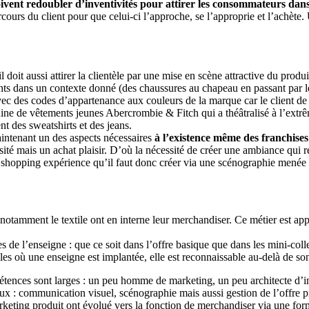
vent redoubler d’inventivités pour attirer les consommateurs dans 
parcours du client pour que celui-ci l’approche, se l’approprie et l’achè
 doit aussi attirer la clientèle par une mise en scène attractive du produ
ents dans un contexte donné (des chaussures au chapeau en passant par l
ec des codes d’appartenance aux couleurs de la marque car le client de p
ine de vêtements jeunes Abercrombie & Fitch qui a théâtralisé à l’extrêm
t des sweatshirts et des jeans.
intenant un des aspects nécessaires
à l’existence même des franchise
ssité mais un achat plaisir. D’où la nécessité de créer une ambiance qui 
a shopping expérience qu’il faut donc créer via une scénographie menée p
 notamment le textile ont en interne leur merchandiser. Ce métier est ap
des de l’enseigne : que ce soit dans l’offre basique que dans les mini-co
illes où une enseigne est implantée, elle est reconnaissable au-delà de so
tences sont larges : un peu homme de marketing, un peu architecte d’int
saux : communication visuel, scénographie mais aussi gestion de l’offre p
keting produit ont évolué vers la fonction de merchandiser via une for