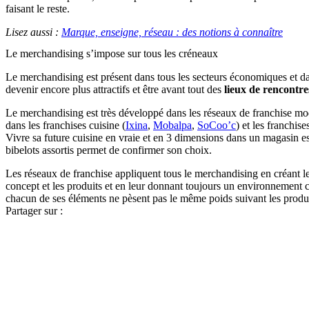
faisant le reste.
Lisez aussi :
Marque, enseigne, réseau : des notions à connaître
Le merchandising s’impose sur tous les créneaux
Le merchandising est présent dans tous les secteurs économiques et dan
devenir encore plus attractifs et être avant tout des
lieux de rencontres
Le merchandising est très développé dans les réseaux de franchise m
dans les franchises cuisine (
Ixina
,
Mobalpa
,
SoCoo’c
) et les franchis
Vivre sa future cuisine en vraie et en 3 dimensions dans un magasin e
bibelots assortis permet de confirmer son choix.
Les réseaux de franchise appliquent tous le merchandising en créant le 
concept et les produits et en leur donnant toujours un environnement 
chacun de ses éléments ne pèsent pas le même poids suivant les produit
Partager sur :