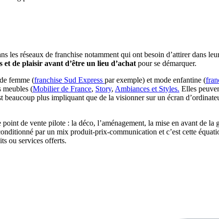
s les réseaux de franchise notamment qui ont besoin d’attirer dans leur
 et de plaisir avant d’être un lieu d’achat
pour se démarquer.
ode femme (
franchise Sud Express
par exemple) et mode enfantine (
fran
es meubles (
Mobilier de France
,
Story
,
Ambiances et Styles.
Elles peuvent
st beaucoup plus impliquant que de la visionner sur un écran d’ordinat
point de vente pilote : la déco, l’aménagement, la mise en avant de la g
conditionné par un mix produit-prix-communication et c’est cette équat
s ou services offerts.