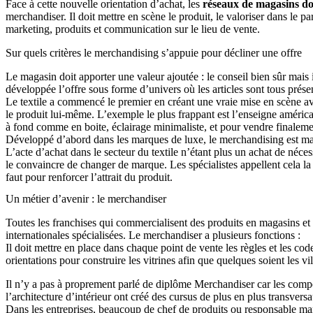
Face à cette nouvelle orientation d’achat, les
réseaux de magasins doi
merchandiser. Il doit mettre en scène le produit, le valoriser dans le 
marketing, produits et communication sur le lieu de vente.
Sur quels critères le merchandising s’appuie pour décliner une offre
Le magasin doit apporter une valeur ajoutée : le conseil bien sûr mais il
développée l’offre sous forme d’univers où les articles sont tous prés
Le textile a commencé le premier en créant une vraie mise en scène av
le produit lui-même. L’exemple le plus frappant est l’enseigne américa
à fond comme en boite, éclairage minimaliste, et pour vendre finalemen
Développé d’abord dans les marques de luxe, le merchandising est ma
L’acte d’achat dans le secteur du textile n’étant plus un achat de néce
le convaincre de changer de marque. Les spécialistes appellent cela l
faut pour renforcer l’attrait du produit.
Un métier d’avenir : le merchandiser
Toutes les franchises qui commercialisent des produits en magasins et
internationales spécialisées. Le merchandiser a plusieurs fonctions :
Il doit mettre en place dans chaque point de vente les règles et les co
orientations pour construire les vitrines afin que quelques soient les v
Il n’y a pas à proprement parlé de diplôme Merchandiser car les compé
l’architecture d’intérieur ont créé des cursus de plus en plus transver
Dans les entreprises, beaucoup de chef de produits ou responsable mar