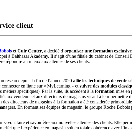
vice client
Bobois
et
Cuir Center
, a décidé d’
organiser une formation exclusive
 appel à Balthazar Akademy. Il s’agit d’une filiale du cabinet de Conse
père répondre au mieux aux attentes de ses clients.
n réseau depuis la fin de l’année 2020
allie les techniques de vente 
e connecter en ligne sur « MyLearning » et
suivre des modules classiq
métiers spécifiques). Par la suite, ils accèdent à la
formation
mise en 
é aux vendeurs et aux directeurs de magasins visant à leur permettre 
s directeurs de magasins à la formation a été considérée primordiale ca
 managers. En formant ses équipes de magasin, le groupe Roche Bobois po
savoir-faire et savoir être aux nouvelles attentes des clients. Elle perm
en effet que l’expérience en magasin soit en totale cohérence avec l’im