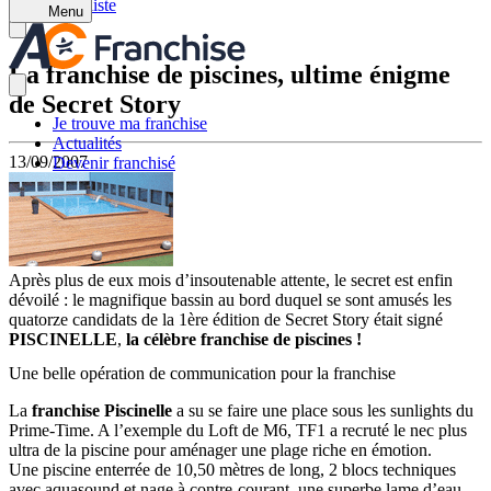
Retour à la liste
Menu
La franchise de piscines, ultime énigme
de Secret Story
Je trouve ma franchise
Actualités
13/09/2007
Devenir franchisé
Après plus de eux mois d’insoutenable attente, le secret est enfin
dévoilé : le magnifique bassin au bord duquel se sont amusés les
quatorze candidats de la 1ère édition de Secret Story était signé
PISCINELLE
,
la célèbre franchise de piscines !
Une belle opération de communication pour la franchise
La
franchise Piscinelle
a su se faire une place sous les sunlights du
Prime-Time. A l’exemple du Loft de M6, TF1 a recruté le nec plus
ultra de la piscine pour aménager une plage riche en émotion.
Une piscine enterrée de 10,50 mètres de long, 2 blocs techniques
avec aquasound et nage à contre-courant, une superbe lame d’eau