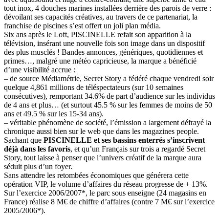
tout inox, 4 douches marines installées derrière des parois de verre :
dévoilant ses capacités créatives, au travers de ce partenariat, la
franchise de piscines s’est offert un joli plan média.
Six ans après le Loft, PISCINELLE refait son apparition à la
télévision, insérant une nouvelle fois son image dans un dispositif
des plus musclés ! Bandes annonces, génériques, quotidiennes et
primes…, malgré une météo capricieuse, la marque a bénéficié
d’une visibilité accrue :
– de source Médiamétrie, Secret Story a fédéré chaque vendredi soir
quelque 4,861 millions de téléspectateurs (sur 10 semaines
consécutives), remportant 34.6% de part d’audience sur les individus
de 4 ans et plus… (et surtout 45.5 % sur les femmes de moins de 50
ans et 49.5 % sur les 15-34 ans).
– véritable phénomène de société, l’émission a largement défrayé la
chronique aussi bien sur le web que dans les magazines people.
Sachant que
PISCINELLE et ses bassins enterrés s’inscrivent
déjà dans les favoris
, et qu’un Français sur trois a regardé Secret
Story, tout laisse à penser que l’univers créatif de la marque aura
séduit plus d’un foyer.
Sans attendre les retombées économiques que générera cette
opération VIP, le volume d’affaires du réseau progresse de + 13%.
Sur l’exercice 2006/2007*, le parc sous enseigne (24 magasins en
France) réalise 8 M€ de chiffre d’affaires (contre 7 M€ sur l’exercice
2005/2006*).