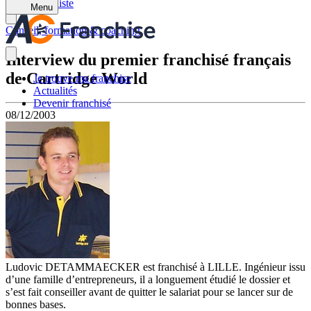
Retour à la liste
Menu
Conseil, formation & coaching
Interview du premier franchisé français
de Cartridge World
Je trouve ma franchise
Actualités
Devenir franchisé
08/12/2003
Ludovic DETAMMAECKER est franchisé à LILLE. Ingénieur issu
d’une famille d’entrepreneurs, il a longuement étudié le dossier et
s’est fait conseiller avant de quitter le salariat pour se lancer sur de
bonnes bases.