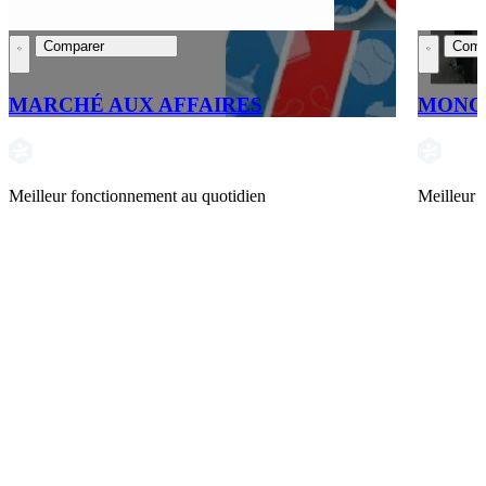
Comparer
Comp
MARCHÉ AUX AFFAIRES
MONC
Meilleur fonctionnement au quotidien
Meilleur 