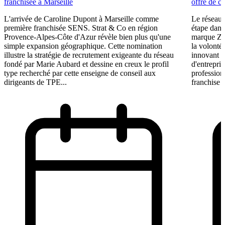
franchisée à Marseille
offre de c
L'arrivée de Caroline Dupont à Marseille comme
Le réseau 
première franchisée SENS. Strat & Co en région
étape dans
Provence-Alpes-Côte d'Azur révèle bien plus qu'une
marque Zen
simple expansion géographique. Cette nomination
la volonté
illustre la stratégie de recrutement exigeante du réseau
innovant d
fondé par Marie Aubard et dessine en creux le profil
d'entrepri
type recherché par cette enseigne de conseil aux
profession
dirigeants de TPE...
franchise d