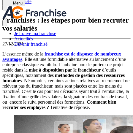
Retour à la liste
Menu
Franchisés : les étapes pour bien recruter
vos salariés
Je trouve ma franchise
Actualités
27/12/2021
Devenir franchisé
L’essence même de la
franchise est de disposer de nombreux
avantages
. Elle est une formidable alternative au lancement d’une
entreprise classique ex nihilo. L’aubaine pour le porteur de projet
réside dans la
mise à disposition par le franchiseur
d’outils
spécifiques, notamment des
méthodes de gestion des ressources
humaines
. Néanmoins, certaines actions relatives au recrutement ne
relèvent pas du franchiseur, mais sont placées entre les mains du
franchisé. C’est le cas pour les décisions ayant trait à l’embauche, la
fixation d’une grille des salaires, la signature des contrats de travail,
ou encore le suivi personnel des formations.
Comment bien
recruter ses employés ?
Tentative de réponse.