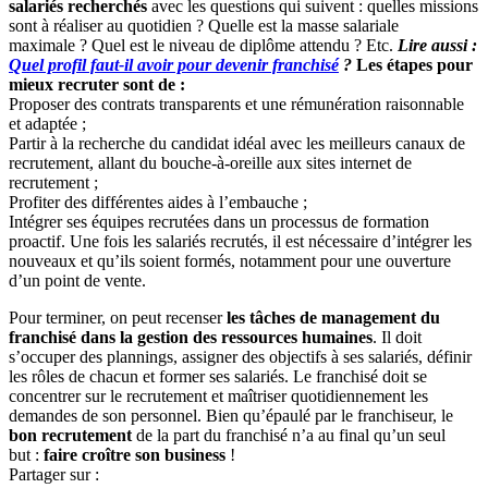
salariés recherchés
avec les questions qui suivent : quelles missions
sont à réaliser au quotidien ? Quelle est la masse salariale
maximale ? Quel est le niveau de diplôme attendu ? Etc.
Lire aussi :
Quel profil faut-il avoir pour devenir franchisé
?
Les étapes pour
mieux recruter sont de :
Proposer des contrats transparents et une rémunération raisonnable
et adaptée ;
Partir à la recherche du candidat idéal avec les meilleurs canaux de
recrutement, allant du bouche-à-oreille aux sites internet de
recrutement ;
Profiter des différentes aides à l’embauche ;
Intégrer ses équipes recrutées dans un processus de formation
proactif. Une fois les salariés recrutés, il est nécessaire d’intégrer les
nouveaux et qu’ils soient formés, notamment pour une ouverture
d’un point de vente.
Pour terminer, on peut recenser
les tâches de management du
franchisé dans la gestion des ressources humaines
. Il doit
s’occuper des plannings, assigner des objectifs à ses salariés, définir
les rôles de chacun et former ses salariés. Le franchisé doit se
concentrer sur le recrutement et maîtriser quotidiennement les
demandes de son personnel. Bien qu’épaulé par le franchiseur, le
bon recrutement
de la part du franchisé n’a au final qu’un seul
but :
faire croître son business
!
Partager sur :