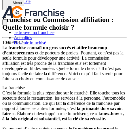
Retour à la liste
Menu
Franchise ou Commission affiliation :
Quelle formule choisir ?
Je trouve ma franchise
Actualités
10/09/2017
Devenir franchisé
La
franchise connaît un gros succès et attire beaucoup
d’entrepreneurs
et de porteurs de projets. Pourtant, ce n’est pas la
seule formule pour développer une activité. La commission
affiliation est très proche de la franchise et s’est fortement
développée au fil des années. Quelle formule choisir ? Il n’est pas
toujours facile de faire la différence. Voici ce qu’il faut savoir pour
faire son choix en connaissance de cause :
La franchise
C’est la formule la plus répandue sur le marché. Elle touche tous les
secteurs dont la restauration, les services à la personne, l’automobile
ou la communication. Ce qui fait la différence de la franchise par
rapport à toutes les autres formules, c’est
la primauté du « savoir-
faire »
. Élaboré et développé par le franchiseur, ce
« know-how »,
à la fois original et substantiel, est la clé de sa réussite.
En ouvrant d’autres points de vente, le
franchiseur transmet le