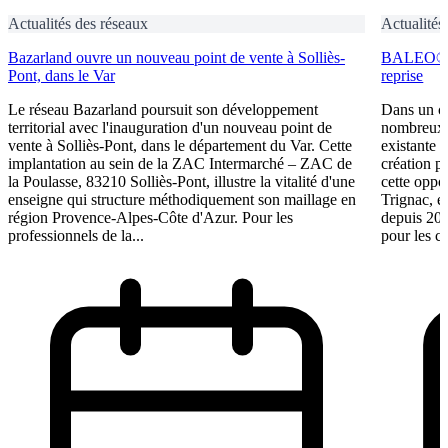
Actualités des réseaux
Actualités
Bazarland ouvre un nouveau point de vente à Solliès-
BALEO® Tr
Pont, dans le Var
reprise
Le réseau Bazarland poursuit son développement
Dans un c
territorial avec l'inauguration d'un nouveau point de
nombreux e
vente à Solliès-Pont, dans le département du Var. Cette
existante 
implantation au sein de la ZAC Intermarché – ZAC de
création p
la Poulasse, 83210 Solliès-Pont, illustre la vitalité d'une
cette oppo
enseigne qui structure méthodiquement son maillage en
Trignac, e
région Provence-Alpes-Côte d'Azur. Pour les
depuis 201
professionnels de la...
pour les ca