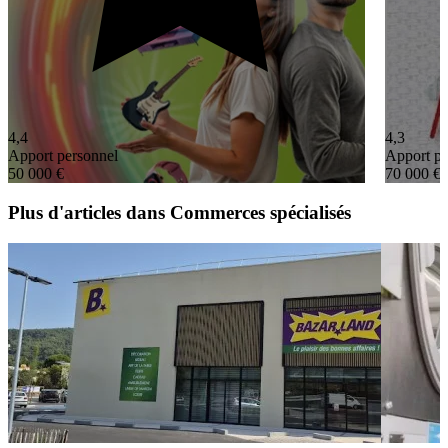
4,4
4,3
Apport personnel
Apport pe
50 000 €
70 000 €
Plus d'articles dans Commerces spécialisés