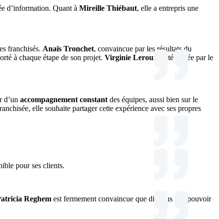
rée d’information. Quant à
Mireille Thiébaut
, elle a entrepris une
es franchisés.
Anaïs Tronchet
, convaincue par les résultats du
rté à chaque étape de son projet.
Virginie Leroux
a été attirée par le
er d’un
accompagnement constant
des équipes, aussi bien sur le
anchisée, elle souhaite partager cette expérience avec ses propres
nible pour ses clients.
atricia Reghem
est fermement convaincue que dietplus a le pouvoir