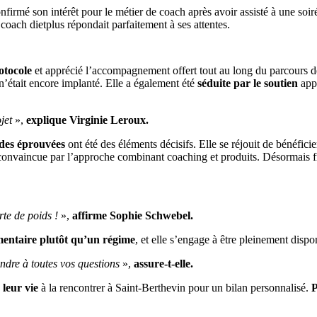
nfirmé son intérêt pour le métier de coach après avoir assisté à une soi
 coach dietplus répondait parfaitement à ses attentes.
otocole
et apprécié l’accompagnement offert tout au long du parcours d
 n’était encore implanté. Elle a également été
séduite par le soutien
appo
jet
»,
explique Virginie Leroux.
es éprouvées
ont été des éléments décisifs. Elle se réjouit de bénéfici
é convaincue par l’approche combinant coaching et produits. Désormais fr
rte de poids !
»,
affirme Sophie Schwebel.
mentaire plutôt qu’un régime
, et elle s’engage à être pleinement dispo
ndre à toutes vos questions
»,
assure-t-elle.
 leur vie
à la rencontrer à Saint-Berthevin pour un bilan personnalisé.
P