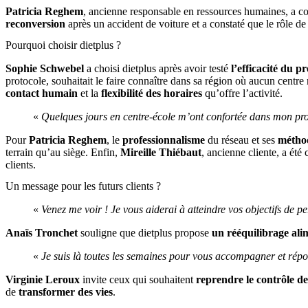
Patricia Reghem
, ancienne responsable en ressources humaines, a co
reconversion
après un accident de voiture et a constaté que le rôle de
Pourquoi choisir dietplus ?
Sophie Schwebel
a choisi dietplus après avoir testé
l’efficacité du pr
protocole, souhaitait le faire connaître dans sa région où aucun centre
contact humain
et la
flexibilité des horaires
qu’offre l’activité.
«
Quelques jours en centre-école m’ont confortée dans mon pro
Pour
Patricia Reghem
, le
professionnalisme
du réseau et ses
méthod
terrain qu’au siège. Enfin,
Mireille Thiébaut
, ancienne cliente, a ét
clients.
Un message pour les futurs clients ?
«
Venez me voir ! Je vous aiderai à atteindre vos objectifs de pe
Anaïs Tronchet
souligne que dietplus propose
un rééquilibrage ali
«
Je suis là toutes les semaines pour vous accompagner et répo
Virginie Leroux
invite ceux qui souhaitent
reprendre le contrôle de
de
transformer des vies
.