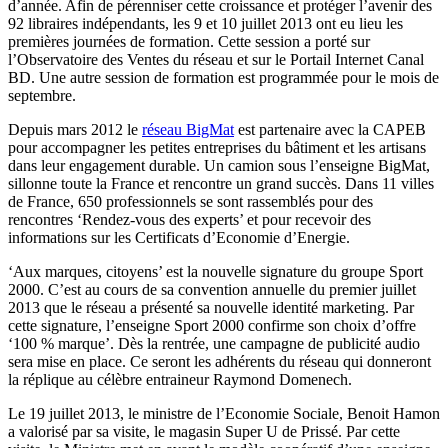
d’année. Afin de pérenniser cette croissance et protéger l’avenir des
92 libraires indépendants, les 9 et 10 juillet 2013 ont eu lieu les
premières journées de formation. Cette session a porté sur
l’Observatoire des Ventes du réseau et sur le Portail Internet Canal
BD. Une autre session de formation est programmée pour le mois de
septembre.
Depuis mars 2012 le
réseau BigMat
est partenaire avec la CAPEB
pour accompagner les petites entreprises du bâtiment et les artisans
dans leur engagement durable. Un camion sous l’enseigne BigMat,
sillonne toute la France et rencontre un grand succès. Dans 11 villes
de France, 650 professionnels se sont rassemblés pour des
rencontres ‘Rendez-vous des experts’ et pour recevoir des
informations sur les Certificats d’Economie d’Energie.
‘Aux marques, citoyens’ est la nouvelle signature du groupe Sport
2000. C’est au cours de sa convention annuelle du premier juillet
2013 que le réseau a présenté sa nouvelle identité marketing. Par
cette signature, l’enseigne Sport 2000 confirme son choix d’offre
‘100 % marque’. Dès la rentrée, une campagne de publicité audio
sera mise en place. Ce seront les adhérents du réseau qui donneront
la réplique au célèbre entraineur Raymond Domenech.
Le 19 juillet 2013, le ministre de l’Economie Sociale, Benoit Hamon
a valorisé par sa visite, le magasin Super U de Prissé. Par cette