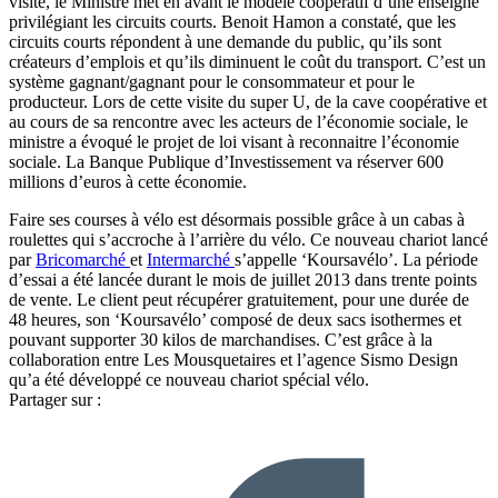
visite, le Ministre met en avant le modèle coopératif d’une enseigne
privilégiant les circuits courts. Benoit Hamon a constaté, que les
circuits courts répondent à une demande du public, qu’ils sont
créateurs d’emplois et qu’ils diminuent le coût du transport. C’est un
système gagnant/gagnant pour le consommateur et pour le
producteur. Lors de cette visite du super U, de la cave coopérative et
au cours de sa rencontre avec les acteurs de l’économie sociale, le
ministre a évoqué le projet de loi visant à reconnaitre l’économie
sociale. La Banque Publique d’Investissement va réserver 600
millions d’euros à cette économie.
Faire ses courses à vélo est désormais possible grâce à un cabas à
roulettes qui s’accroche à l’arrière du vélo. Ce nouveau chariot lancé
par
Bricomarché
et
Intermarché
s’appelle ‘Koursavélo’. La période
d’essai a été lancée durant le mois de juillet 2013 dans trente points
de vente. Le client peut récupérer gratuitement, pour une durée de
48 heures, son ‘Koursavélo’ composé de deux sacs isothermes et
pouvant supporter 30 kilos de marchandises. C’est grâce à la
collaboration entre Les Mousquetaires et l’agence Sismo Design
qu’a été développé ce nouveau chariot spécial vélo.
Partager sur :