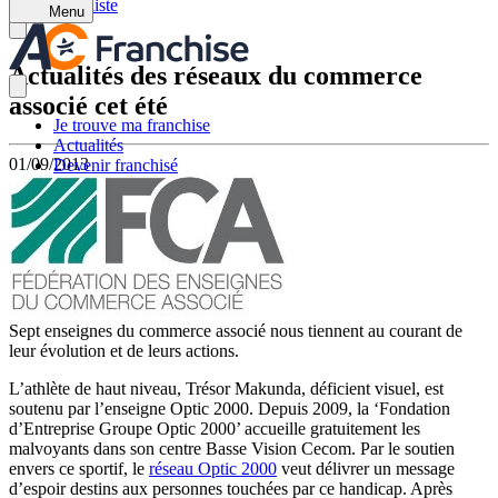
Retour à la liste
Menu
Actualités des réseaux du commerce
associé cet été
Je trouve ma franchise
Actualités
01/09/2013
Devenir franchisé
Sept enseignes du commerce associé nous tiennent au courant de
leur évolution et de leurs actions.
L’athlète de haut niveau, Trésor Makunda, déficient visuel, est
soutenu par l’enseigne Optic 2000. Depuis 2009, la ‘Fondation
d’Entreprise Groupe Optic 2000’ accueille gratuitement les
malvoyants dans son centre Basse Vision Cecom. Par le soutien
envers ce sportif, le
réseau Optic 2000
veut délivrer un message
d’espoir destins aux personnes touchées par ce handicap. Après