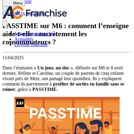
Retour à la liste
Menu
Commerces spécialisés
PASSTIME sur M6 : comment l’enseigne
aide-t-elle concrètement les
Je trouve ma franchise
Actualités
consommateurs ?
Devenir franchisé
11/04/2025
Dans l’émission
« Un jour, un doc »
, diffusée sur M6 le 8 avril
dernier, Jérôme et Caroline, un couple de parents de cinq enfants
vivant près de Metz, ont partagé leur quotidien. Ils y expliquent
comment ils parviennent à
profiter de sorties en famille sans se
ruiner
, grâce à
PASSTIME
.