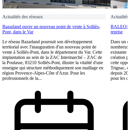
Actualités des réseaux
Actualités
Bazarland ouvre un nouveau point de vente à Solliès-
BALEO® Tr
Pont, dans le Var
reprise
Le réseau Bazarland poursuit son développement
Dans un c
territorial avec l'inauguration d'un nouveau point de
nombreux e
vente à Solliès-Pont, dans le département du Var. Cette
existante 
implantation au sein de la ZAC Intermarché – ZAC de
création p
la Poulasse, 83210 Solliès-Pont, illustre la vitalité d'une
cette oppo
enseigne qui structure méthodiquement son maillage en
Trignac, e
région Provence-Alpes-Côte d'Azur. Pour les
depuis 201
professionnels de la...
pour les ca