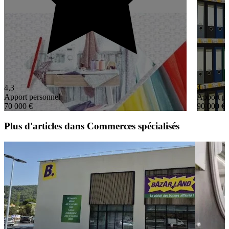
4,3
4,1
Apport personnel
Apport pe
70 000 €
90 000 €
Plus d'articles dans Commerces spécialisés