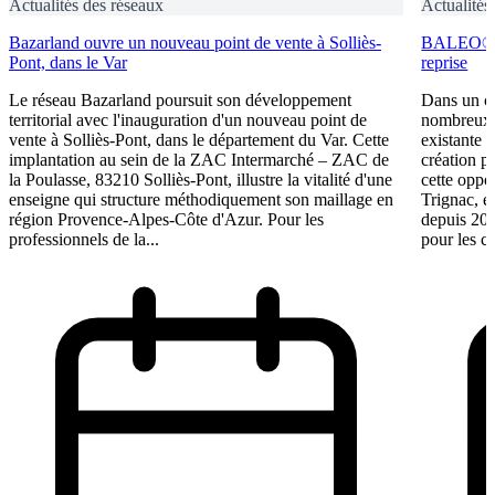
Actualités des réseaux
Actualités
Bazarland ouvre un nouveau point de vente à Solliès-
BALEO® Tr
Pont, dans le Var
reprise
Le réseau Bazarland poursuit son développement
Dans un c
territorial avec l'inauguration d'un nouveau point de
nombreux e
vente à Solliès-Pont, dans le département du Var. Cette
existante 
implantation au sein de la ZAC Intermarché – ZAC de
création p
la Poulasse, 83210 Solliès-Pont, illustre la vitalité d'une
cette oppo
enseigne qui structure méthodiquement son maillage en
Trignac, e
région Provence-Alpes-Côte d'Azur. Pour les
depuis 201
professionnels de la...
pour les ca