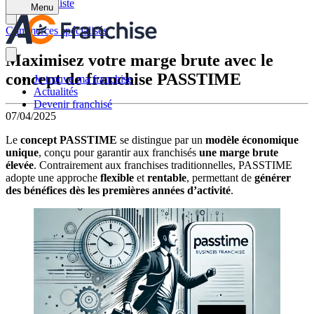
Retour à la liste
Menu
Commerces spécialisés
Maximisez votre marge brute avec le
concept de franchise PASSTIME
Je trouve ma franchise
Actualités
Devenir franchisé
07/04/2025
Le
concept PASSTIME
se distingue par un
modèle économique
unique
, conçu pour garantir aux franchisés
une marge brute
élevée
. Contrairement aux franchises traditionnelles, PASSTIME
adopte une approche
flexible
et
rentable
, permettant de
générer
des bénéfices dès les premières années d’activité
.