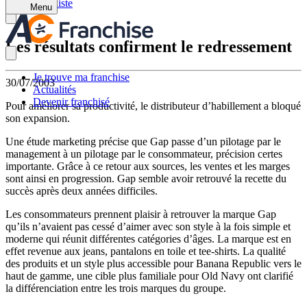
Retour à la liste
Menu
Les résultats confirment le redressement
Je trouve ma franchise
30/07/2003
Actualités
Devenir franchisé
Pour améliorer sa productivité, le distributeur d’habillement a bloqué
son expansion.
Une étude marketing précise que Gap passe d’un pilotage par le
management à un pilotage par le consommateur, précision certes
importante. Grâce à ce retour aux sources, les ventes et les marges
sont ainsi en progression. Gap semble avoir retrouvé la recette du
succès après deux années difficiles.
Les consommateurs prennent plaisir à retrouver la marque Gap
qu’ils n’avaient pas cessé d’aimer avec son style à la fois simple et
moderne qui réunit différentes catégories d’âges. La marque est en
effet revenue aux jeans, pantalons en toile et tee-shirts. La qualité
des produits et un style plus accessible pour Banana Republic vers le
haut de gamme, une cible plus familiale pour Old Navy ont clarifié
la différenciation entre les trois marques du groupe.