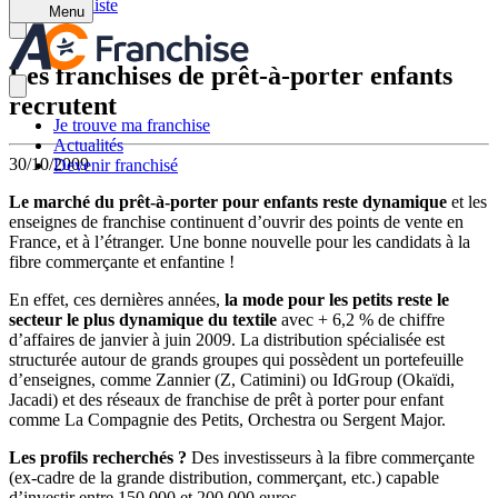
Retour à la liste
Menu
Les franchises de prêt-à-porter enfants
recrutent
Je trouve ma franchise
Actualités
30/10/2009
Devenir franchisé
Le marché du prêt-à-porter pour enfants reste dynamique
et les
enseignes de franchise continuent d’ouvrir des points de vente en
France, et à l’étranger. Une bonne nouvelle pour les candidats à la
fibre commerçante et enfantine !
En effet, ces dernières années,
la mode pour les petits reste le
secteur le plus dynamique du textile
avec + 6,2 % de chiffre
d’affaires de janvier à juin 2009. La distribution spécialisée est
structurée autour de grands groupes qui possèdent un portefeuille
d’enseignes, comme Zannier (Z, Catimini) ou IdGroup (Okaïdi,
Jacadi) et des réseaux de franchise de prêt à porter pour enfant
comme La Compagnie des Petits, Orchestra ou Sergent Major.
Les profils recherchés ?
Des investisseurs à la fibre commerçante
(ex-cadre de la grande distribution, commerçant, etc.) capable
d’investir entre 150 000 et 200 000 euros.