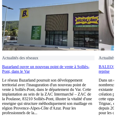
Actualités des réseaux
Actualités
Bazarland ouvre un nouveau point de vente à Solliès-
BALEO® Tr
Pont, dans le Var
reprise
Le réseau Bazarland poursuit son développement
Dans un c
territorial avec l'inauguration d'un nouveau point de
nombreux e
vente à Solliès-Pont, dans le département du Var. Cette
existante 
implantation au sein de la ZAC Intermarché – ZAC de
création p
la Poulasse, 83210 Solliès-Pont, illustre la vitalité d'une
cette oppo
enseigne qui structure méthodiquement son maillage en
Trignac, e
région Provence-Alpes-Côte d'Azur. Pour les
depuis 201
professionnels de la...
pour les ca