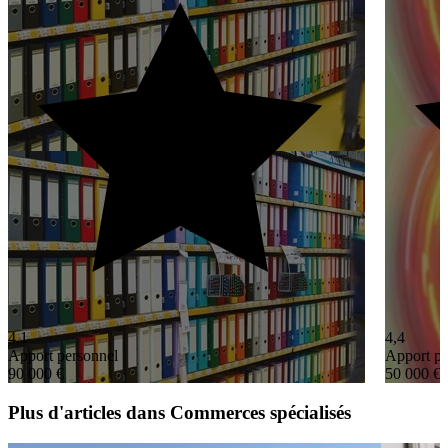
4,1
4,4
Apport personnel
Apport pe
90 000 €
50 000 €
Plus d'articles dans Commerces spécialisés