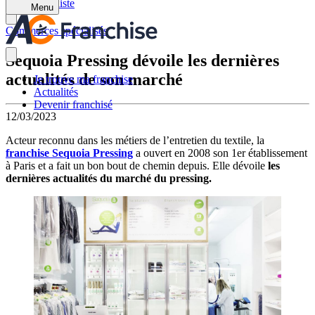
Retour à la liste
Menu
Commerces spécialisés
Sequoia Pressing dévoile les dernières
actualités de son marché
Je trouve ma franchise
Actualités
Devenir franchisé
12/03/2023
Acteur reconnu dans les métiers de l’entretien du textile, la
franchise Sequoia Pressing
a ouvert en 2008 son 1er établissement
à Paris et a fait un bon bout de chemin depuis. Elle dévoile
les
dernières actualités du marché du pressing.