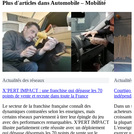
Plus d'articles dans Automobile – Mobilité
Actualités des réseaux
Actualités
X’PERT IMPACT : une franchise qui dépasse les 70
Courtigo : 
points de vente et recrute dans toute la France
indépendan
Le secteur de la franchise française connaît des
Dans un se
dynamiques contrastées selon les enseignes, mais
acheteurs 
certains réseaux parviennent à tirer leur épingle du jeu
croissante
avec des performances remarquables. X'PERT IMPACT
la plupart 
illustre parfaitement cette réussite avec un déploiement
L'enseigne
qui dépasse désormais les 70 points de vente sur le
exercer un