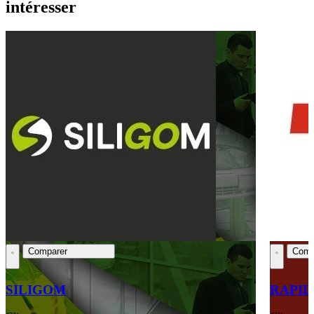
intéresser
Comparer
Comp
SILIGOM
RAPID