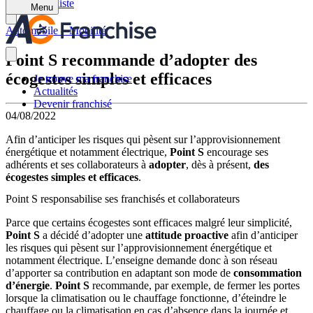
Retour à la liste
Menu
Automobile – Mobilité
Point S recommande d’adopter des
écogestes simples et efficaces
Je trouve ma franchise
Actualités
Devenir franchisé
04/08/2022
Afin d’anticiper les risques qui pèsent sur l’approvisionnement
énergétique et notamment électrique,
Point S
encourage ses
adhérents et ses collaborateurs à
adopter
, dès à présent,
des
écogestes simples et efficaces
.
Point S responsabilise ses franchisés et collaborateurs
Parce que certains écogestes sont efficaces malgré leur simplicité,
Point S
a décidé d’adopter une
attitude proactive
afin d’anticiper
les risques qui pèsent sur l’approvisionnement énergétique et
notamment électrique. L’enseigne demande donc à son réseau
d’apporter sa contribution en adaptant son mode de
consommation
d’énergie
.
Point S
recommande, par exemple, de fermer les portes
lorsque la climatisation ou le chauffage fonctionne, d’éteindre le
chauffage ou la climatisation en cas d’absence dans la journée et