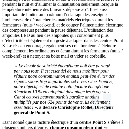
pendant la nuit et d’allumer la climatisation seulement lorsque la
température intérieure des bureaux dépasse 26°. Il est aussi
important de limiter au maximum l’éclairage des enseignes
lumineuses, de débrancher les matériels électriques durant les
fermetures (nuits / week-end) et de couper l’alimentation électrique
des compresseurs pendant la pause déjeuner. L’utilisation des
ampoules LED au lieu des ampoules qui consomment plus
d’électricité est également un geste à adopter dans les centres Point
S. Le réseau encourage également ses collaborateurs à éteindre
complètement les ordinateurs et écran durant les fermetures (nuits /
week-end) et à nettoyer sa boite mail et vider sa corbeille.
«
Le devoir de sobriété énergétique doit être partagé
par nous tous. Il est essentiel de nous mobiliser pour
réduire notre consommation et ainsi peut-être éviter des
répercussions trop importantes cet hiver. Chez Point S,
notre objectif est de réduire notre facture énergétique
d’environ 10 % en adoptant davantage les écogestes.
Car si ceux-ci peuvent parfois paraître anodins,
multipliés par nos 624 points de vente, ils deviennent
essentiels !
»,
a déclaré Christophe Rollet, Directeur
général de Point S.
Étant donné que la facture électrique d’un
centre Point S
s’élève à
plusieurs milliers d’euros,
chaque consommateur doit se