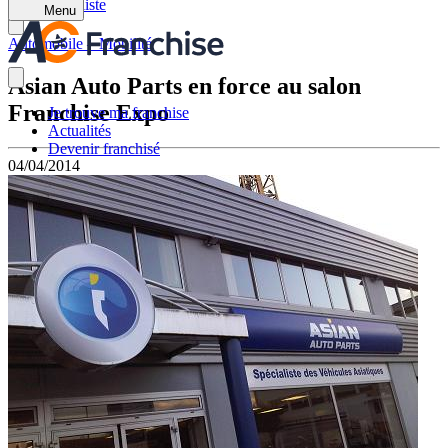
Retour à la liste
Menu
Automobile – Mobilité
Asian Auto Parts en force au salon
Franchise Expo
Je trouve ma franchise
Actualités
Devenir franchisé
04/04/2014