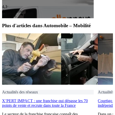
4,3
Apport personnel
10 000 €
Plus d'articles dans Automobile – Mobilité
Actualités des réseaux
Actualités
X’PERT IMPACT : une franchise qui dépasse les 70
Courtigo : 
points de vente et recrute dans toute la France
indépendan
Le secteur de la franchise française connaît des
Dans un se