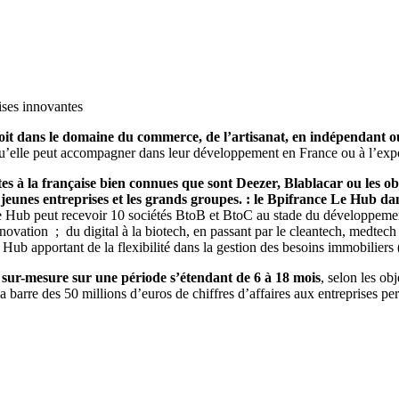
rises innovantes
 soit dans le domaine du commerce, de l’artisanat, en indépendant o
qu’elle peut accompagner dans leur développement en France ou à l’exp
ites à la française bien connues que sont Deezer, Blablacar ou les ob
 jeunes entreprises et les grands groupes. : le Bpifrance Le Hub d
e Hub peut recevoir 10 sociétés BtoB et BtoC au stade du développement 
nnovation ; du digital à la biotech, en passant par le cleantech, medte
ub apportant de la flexibilité dans la gestion des besoins immobiliers 
ur-mesure sur une période s’étendant de 6 à 18 mois
, selon les obj
la barre des 50 millions d’euros de chiffres d’affaires aux entreprises 