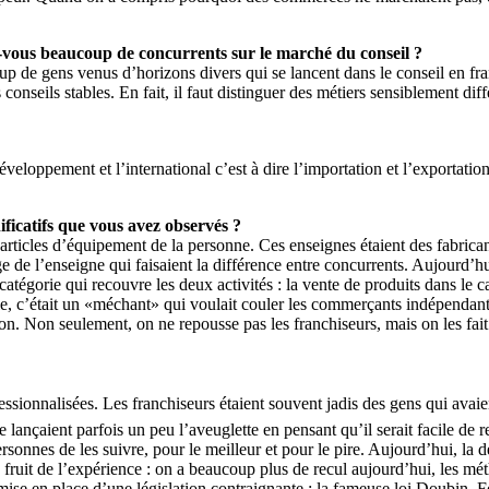
iez-vous beaucoup de concurrents sur le marché du conseil ?
oup de gens venus d’horizons divers qui se lancent dans le conseil en fr
 conseils stables. En fait, il faut distinguer des métiers sensiblement d
eloppement et l’international c’est à dire l’importation et l’exportatio
ificatifs que vous avez observés ?
rticles d’équipement de la personne. Ces enseignes étaient des fabrican
stige de l’enseigne qui faisaient la différence entre concurrents. Aujourd’
 catégorie qui recouvre les deux activités : la vente de produits dans le
e, c’était un «méchant» qui voulait couler les commerçants indépendants
ution. Non seulement, on ne repousse pas les franchiseurs, mais on les f
ofessionnalisées. Les franchiseurs étaient souvent jadis des gens qui av
se lançaient parfois un peu l’aveuglette en pensant qu’il serait facile de
onnes de les suivre, pour le meilleur et pour le pire. Aujourd’hui, la d
e fruit de l’expérience : on a beaucoup plus de recul aujourd’hui, les 
a mise en place d’une législation contraignante : la fameuse loi Doubin. 