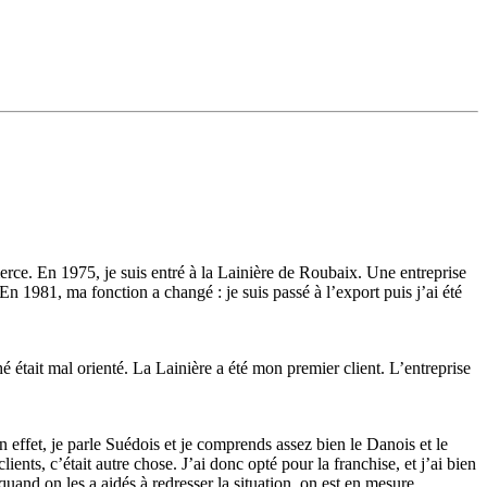
erce. En 1975, je suis entré à la Lainière de Roubaix. Une entreprise
n 1981, ma fonction a changé : je suis passé à l’export puis j’ai été
é était mal orienté. La Lainière a été mon premier client. L’entreprise
ffet, je parle Suédois et je comprends assez bien le Danois et le
ents, c’était autre chose. J’ai donc opté pour la franchise, et j’ai bien
nd on les a aidés à redresser la situation, on est en mesure