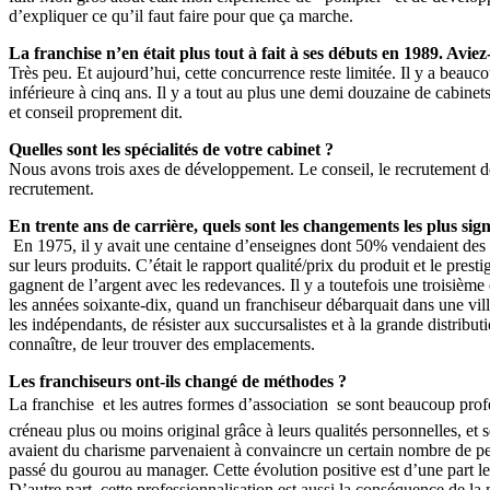
d’expliquer ce qu’il faut faire pour que ça marche.
La franchise n’en était plus tout à fait à ses débuts en 1989. Av
Très peu. Et aujourd’hui, cette concurrence reste limitée. Il y a beauc
inférieure à cinq ans. Il y a tout au plus une demi douzaine de cabinets
et conseil proprement dit.
Quelles sont les spécialités de votre cabinet ?
Nous avons trois axes de développement. Le conseil, le recrutement dév
recrutement.
En trente ans de carrière, quels sont les changements les plus sign
En 1975, il y avait une centaine d’enseignes dont 50% vendaient des a
sur leurs produits. C’était le rapport qualité/prix du produit et le pre
gagnent de l’argent avec les redevances. Il y a toutefois une troisième
les années soixante-dix, quand un franchiseur débarquait dans une vill
les indépendants, de résister aux succursalistes et à la grande distrib
connaître, de leur trouver des emplacements.
Les franchiseurs ont-ils changé de méthodes ?
La franchise  et les autres formes d’association  se sont beaucoup pr
créneau plus ou moins original grâce à leurs qualités personnelles, et 
avaient du charisme parvenaient à convaincre un certain nombre de pers
passé du gourou au manager. Cette évolution positive est d’une part l
D’autre part, cette professionnalisation est aussi la conséquence de l