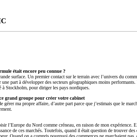
IC
rmule était encore peu connue ?
rande surface. Un premier contact sur le terrain avec l’univers du comm
ur une part à développer des secteurs géographiques moins performants. E
sé à Stockholm, pour diriger les pays nordiques.
 ce grand groupe pour créer votre cabinet
e gérer ma propre affaire, d’autre part parce que j’estimais que le march
nement.
isir l’Europe du Nord comme créneau, en raison de mon expérience. En e
nce de ces marchés. Toutefois, quand il était question de trouver des cli
peur. Quand on a compris pourquoi des commerces ne marchaient pas, qua