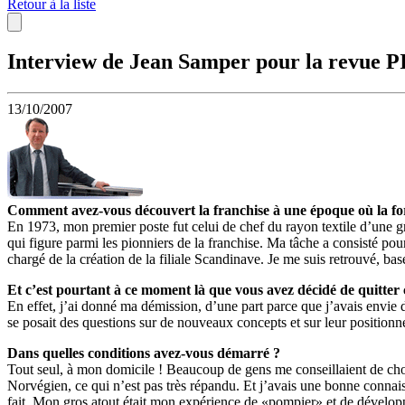
Retour à la liste
Interview de Jean Samper pour la revue P
13/10/2007
Comment avez-vous découvert la franchise à une époque où la fo
En 1973, mon premier poste fut celui de chef du rayon textile d’une g
qui figure parmi les pionniers de la franchise. Ma tâche a consisté po
chargé de la création de la filiale Scandinave. Je me suis retrouvé, ba
Et c’est pourtant à ce moment là que vous avez décidé de quitter
En effet, j’ai donné ma démission, d’une part parce que j’avais envie d
se posait des questions sur de nouveaux concepts et sur leur position
Dans quelles conditions avez-vous démarré ?
Tout seul, à mon domicile ! Beaucoup de gens me conseillaient de cho
Norvégien, ce qui n’est pas très répandu. Et j’avais une bonne connaissa
fait. Mon gros atout était mon expérience de «pompier» et de dévelop