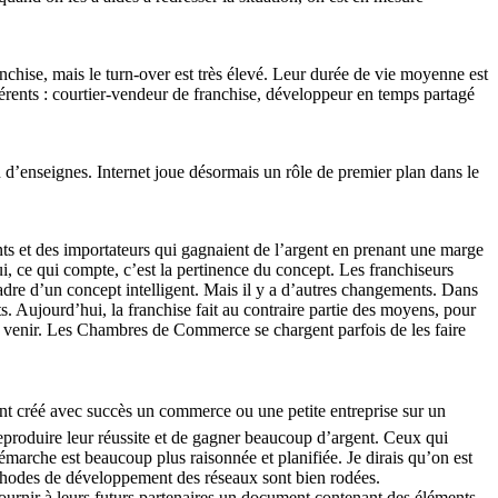
anchise, mais le turn-over est très élevé. Leur durée de vie moyenne est
ifférents : courtier-vendeur de franchise, développeur en temps partagé
n d’enseignes. Internet joue désormais un rôle de premier plan dans le
ts et des importateurs qui gagnaient de l’argent en prenant une marge
hui, ce qui compte, c’est la pertinence du concept. Les franchiseurs
 cadre d’un concept intelligent. Mais il y a d’autres changements. Dans
. Aujourd’hui, la franchise fait au contraire partie des moyens, pour
ait venir. Les Chambres de Commerce se chargent parfois de les faire
aient créé avec succès un commerce ou une petite entreprise sur un
 reproduire leur réussite et de gagner beaucoup d’argent. Ceux qui
émarche est beaucoup plus raisonnée et planifiée. Je dirais qu’on est
méthodes de développement des réseaux sont bien rodées.
Fournir à leurs futurs partenaires un document contenant des éléments