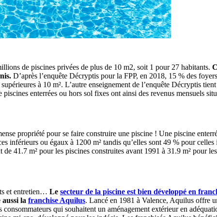
illions de piscines privées de plus de 10 m2, soit 1 pour 27 habitants.
C
nis.
D’après l’enquête Décryptis pour la FPP, en 2018, 15 % des foyers f
et supérieures à 10 m². L’autre enseignement de l’enquête Décryptis tient
e piscines enterrées ou hors sol fixes ont ainsi des revenus mensuels si
nse propriété pour se faire construire une piscine ! Une piscine enterré
es inférieurs ou égaux à 1200 m² tandis qu’elles sont 49 % pour celles in
t de 41.7 m² pour les piscines construites avant 1991 à 31.9 m² pour les 
its et entretien…
Le
secteur de la piscine est bien développé en franc
 aussi la
franchise Aquilus
. Lancé en 1981 à Valence, Aquilus offre u
les consommateurs qui souhaitent un aménagement extérieur en adéquatio