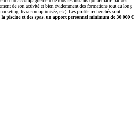
cient d’un accompagnement de tous les instants qui démarre par des
cement de son activité et bien évidemment des formations tout au long
keting, livraison optimisée, etc). Les profils recherchés sont
e la piscine et des spas, un apport personnel minimum de 30 000 €