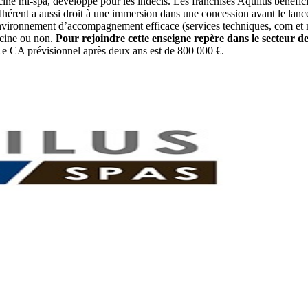
cine mi-spa, développé pour les indécis. Les franchisés Aquilus bénéfi
adhérent a aussi droit à une immersion dans une concession avant le lan
nvironnement d’accompagnement efficace (services techniques, com et mar
scine ou non.
Pour rejoindre cette enseigne repère dans le secteur d
 Le CA prévisionnel après deux ans est de 800 000 €.