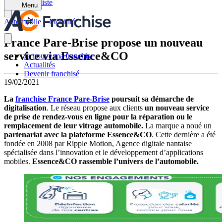
Retour à la liste
Menu
Automobile – Mobilité
France Pare-Brise propose un nouveau
service via Essence&CO
Je trouve ma franchise
Actualités
Devenir franchisé
19/02/2021
La
franchise France Pare-Brise
poursuit sa démarche de
digitalisation
. Le réseau propose aux clients
un nouveau service
de prise de rendez-vous en ligne pour la réparation ou le
remplacement de leur vitrage automobile.
La marque a noué un
partenariat avec la plateforme Essence&CO
. Cette dernière a été
fondée en 2008 par Ripple Motion, Agence digitale nantaise
spécialisée dans l’innovation et le développement d’applications
mobiles.
Essence&CO rassemble l’univers de l’automobile.