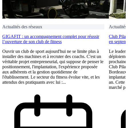
Actualités des réseaux
Actualités
GIGAFIT : un accompagnement complet pour réussir
Club Pilat
l’ouverture de son club de fitness
en septem
Ouvrir un club de sport aujourd'hui ne se limite plus à
Le leader 
installer des machines et à recruter des coachs. C'est un
déploiement
véritable projet entrepreneurial, qui suppose de penser le
prochaine 
positionnement, l'implantation, l'expérience proposée
Club Pilat
aux adhérents et la gestion quotidienne de
Bordeaux 
l'établissement. Le secteur du fitness évolue vite, et les
implantati
attendus des pratiquants avec lui :...
an. Cette 
marché par