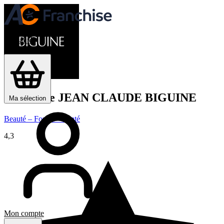
Je trouve ma franchise
Actualités
Devenir franchisé
Franchise
JEAN CLAUDE BIGUINE
Ma sélection
Beauté – Forme – Santé
4,3
Mon compte