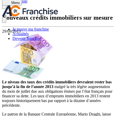
Retour à la liste
Menu
Nouveaux crédits immobiliers sur mesure
Je trouve ma franchise
29/09/2013
Actualités
Devenir franchisé
Le niveau des taux des crédits immobiliers devraient rester bas
jusqu’à la fin de l’année 2013
malgré la très légère augmentation
du mois de juillet due aux obligations émises par l’état français pour
financer sa dette. Les taux d’emprunts immobiliers en 2013 restent
toujours historiquement bas par rapport à la dizaine d’années
précédente.
Le patron de la Banque Centrale Européenne, Mario Draghi, laisse