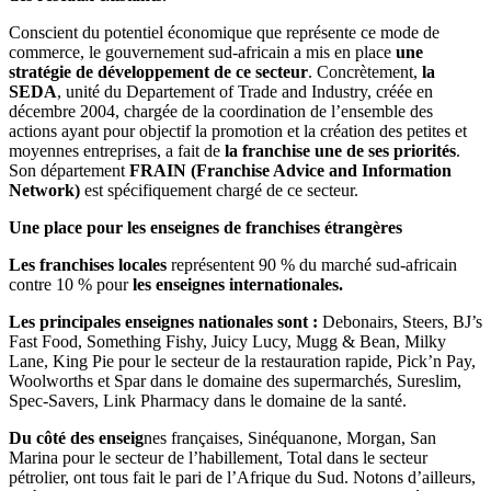
Conscient du potentiel économique que représente ce mode de
commerce, le gouvernement sud-africain a mis en place
une
stratégie de développement de ce secteur
. Concrètement,
la
SEDA
, unité du Departement of Trade and Industry, créée en
décembre 2004, chargée de la coordination de l’ensemble des
actions ayant pour objectif la promotion et la création des petites et
moyennes entreprises, a fait de
la franchise une de ses priorités
.
Son département
FRAIN (Franchise Advice and Information
Network)
est spécifiquement chargé de ce secteur.
Une place pour les enseignes de franchises étrangères
Les franchises locales
représentent 90 % du marché sud-africain
contre 10 % pour
les enseignes internationales.
Les principales enseignes nationales sont :
Debonairs, Steers, BJ’s
Fast Food, Something Fishy, Juicy Lucy, Mugg & Bean, Milky
Lane, King Pie pour le secteur de la restauration rapide, Pick’n Pay,
Woolworths et Spar dans le domaine des supermarchés, Sureslim,
Spec-Savers, Link Pharmacy dans le domaine de la santé.
Du côté des enseig
nes françaises, Sinéquanone, Morgan, San
Marina pour le secteur de l’habillement, Total dans le secteur
pétrolier, ont tous fait le pari de l’Afrique du Sud. Notons d’ailleurs,