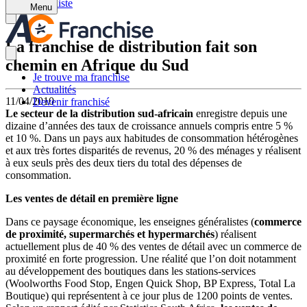
Retour à la liste
Menu
La franchise de distribution fait son
chemin en Afrique du Sud
Je trouve ma franchise
Actualités
11/04/2010
Devenir franchisé
Le secteur de la distribution sud-africain
enregistre depuis une
dizaine d’années des taux de croissance annuels compris entre 5 %
et 10 %. Dans un pays aux habitudes de consommation hétérogènes
et aux très fortes disparités de revenus, 20 % des ménages y réalisent
à eux seuls près des deux tiers du total des dépenses de
consommation.
Les ventes de détail en première ligne
Dans ce paysage économique, les enseignes généralistes (
commerce
de proximité, supermarchés et hypermarchés
) réalisent
actuellement plus de 40 % des ventes de détail avec un commerce de
proximité en forte progression. Une réalité que l’on doit notamment
au développement des boutiques dans les stations-services
(Woolworths Food Stop, Engen Quick Shop, BP Express, Total La
Boutique) qui représentent à ce jour plus de 1200 points de ventes.