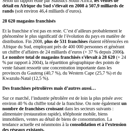
Selon un rapport édité par Statistics South Africa,
les ventes de
détail en Afrique du Sud s’élevait en 2008 à 507,9 milliards de
rands
(soit environ 46,4 milliards d’euros).
28 620 magasins franchisés
Et la franchise n’est pas en reste. C’est d’ailleurs probablement le
phénomène le plus significatif de l’évolution du pays en matière de
distribution. Fin 2008,
plus de 531 franchises
étaient référencées en
Afrique du Sud, employant près de 400 000 personnes et générant
un chiffre d’affaires de 24 milliards d’euros (+ 37 % depuis 2006
).
Le nombre total de magasins franchisés s’élevait à 28 620
(+ 24
% par rapport à 2004), la répartition géographique des points de
vente faisant ressortir une concentration importante dans les
provinces du Gauteng (40,7 %), du Western Cape (25,7 %) et du
Kwazulu-Natal (12,5 %).
Des franchises pétrolières mais d’autres aussi…
Sur ce marché, l’industrie pétrolière est de loin la plus prisée avec
environ 40 % du chiffre total de la franchise. On note également
un
nombre de franchises croissant
dans les secteurs suivants :
alimentaire (restauration rapide), téléphonie mobile, biens
immobiliers, ventes au détail de biens de consommation. La
tendance actuelle est néanmoins à la
consolidation et à l’extension
des réseaux existants.