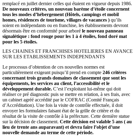
remplacé en juillet dernier celles qui étaient en vigueur depuis 1986.
De nouveaux critères, un nouveau barème d’étoile concernent
tous les modes d’hébergement (Hôtels, campings et mobil
homes, résidences de tourisme, villages de vacances )
qu’ils
soient en indépendants ou en franchise, les établissements devront
désormais être en conformité pour arboré
le nouveau panneau
signalétique : fond rouge pour les 1 à 4 étoiles, fond doré mat
pour les 5 étoiles.
LES CHAINES ET FRANCHISES HOTELIERES EN AVANCE
SUR LES ETABLISSEMENTS INDEPENDANTS
Le processus d’obtention de ces nouvelles normes est
particulièrement exigeant puisqu’il prend en compte
246 critères
concernant trois grands domaines de classement que sont les
équipements, les services au client, l’accessibilité et le
développement durable.
C’est l’exploitant lui-même qui doit
réaliser ce pré diagnostic puis se mettre en relation, à ses frais, avec
un cabinet agréé accrédité par le COFRAC (Comité Français
d’Accréditation). Une fois la visite de contrôle effectuée, il doit
envoyer les formulaires faisant état de la grille de critère et du
résultat de la visite de contrôle à la préfecture. Cette dernière statue
sur la décision de classement.
Cette décision est valable 5 ans ( au
lieu de trente ans auparavant) et devra faire l’objet d’une
nouvelle demande au terme de cette période.