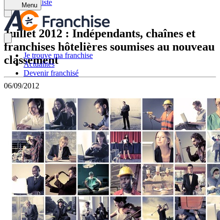
Retour à la liste
Menu
Juillet 2012 : Indépendants, chaînes et
franchises hôtelières soumises au nouveau
Je trouve ma franchise
classement
Actualités
Devenir franchisé
06/09/2012