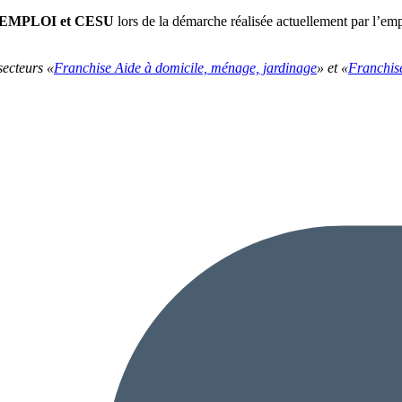
PAJEMPLOI et CESU
lors de la démarche réalisée actuellement par l’emplo
secteurs «
Franchise Aide à domicile, ménage, jardinage
» et «
Franchis