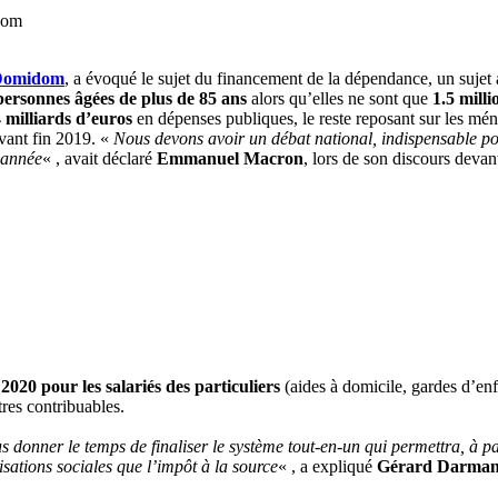
dom
Domidom
, a évoqué le sujet du financement de la dépendance, un sujet 
 personnes âgées de plus de 85 ans
alors qu’elles ne sont que
1.5 mill
 milliards d’euros
en dépenses publiques, le reste reposant sur les ména
avant fin 2019. «
Nous devons avoir un débat national, indispensable po
l’année
« , avait déclaré
Emmanuel Macron
, lors de son discours devan
 2020
pour les salariés des particuliers
(aides à domicile, gardes d’en
tres contribuables.
 donner le temps de finaliser le système tout-en-un qui permettra, à pa
isations sociales que l’impôt à la source
« , a expliqué
Gérard Darmanin