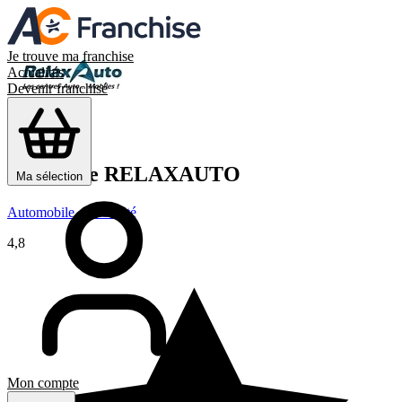
Je trouve ma franchise
Actualités
Devenir franchisé
Franchise
RELAXAUTO
Ma sélection
Automobile – Mobilité
4,8
Mon compte