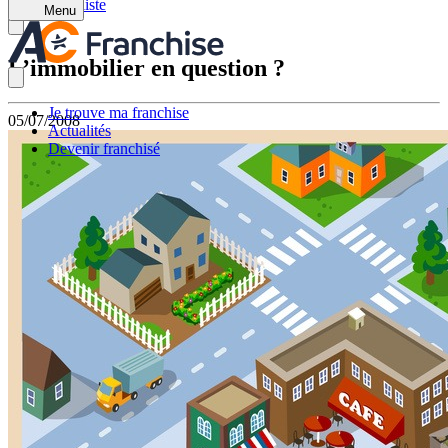
Retour à la liste
Menu
L’immobilier en question ?
Je trouve ma franchise
05/07/2008
Actualités
Devenir franchisé