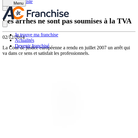
Retour à la liste
Menu
Les arrhes ne sont pas soumises à la TVA
Je trouve ma franchise
02/12/2014
Actualités
Devenir franchisé
La Cour de justice européenne a rendu en juillet 2007 un arrêt qui
va dans ce sens et satisfait les professionnels.