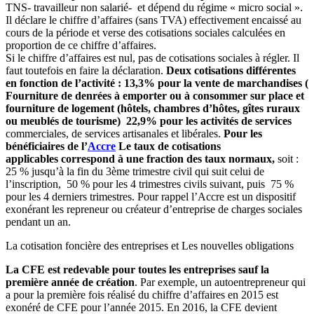
TNS- travailleur non salarié- et dépend du régime « micro social ».
Il déclare le chiffre d’affaires (sans TVA) effectivement encaissé au
cours de la période et verse des cotisations sociales calculées en
proportion de ce chiffre d’affaires.
Si le chiffre d’affaires est nul, pas de cotisations sociales à régler. Il
faut toutefois en faire la déclaration.
Deux cotisations différentes
en fonction de l’activité : 13,3% pour la vente de marchandises (
Fourniture de denrées à emporter ou à consommer sur place et
fourniture de logement (hôtels, chambres d’hôtes, gîtes ruraux
ou meublés de tourisme) 22,9% pour les activités de services
commerciales, de services artisanales et libérales.
Pour les
bénéficiaires de l’
Accre
Le taux de cotisations
applicables correspond à une fraction des taux normaux,
soit :
25 % jusqu’à la fin du 3ème trimestre civil qui suit celui de
l’inscription, 50 % pour les 4 trimestres civils suivant, puis 75 %
pour les 4 derniers trimestres.
Pour rappel l’Accre est un dispositif
exonérant les repreneur ou créateur d’entreprise de charges sociales
pendant un an.
La cotisation foncière des entreprises et Les nouvelles obligations
La CFE est redevable pour toutes les entreprises sauf la
première année de création
. Par exemple, un autoentrepreneur qui
a pour la première fois réalisé du chiffre d’affaires en 2015 est
exonéré de CFE pour l’année 2015. En 2016, la CFE devient