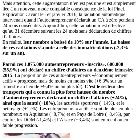
Mais attention, cette augmentation n’en est pas une et est simplement
liée à un nouveau mode comptable
conséquence de la loi Pinel.
Explication : avant le 1er janvier 2016, la radiation automatique
intervenait quand l’autoentrepreneur déclarait un CA à zéro pendant
24 mois consécutifs. Aujourd’hui, cette radiation n’est effective
qu’au 31 décembre suivant les 24 mois sans déclaration de chiffres
d’affaires.
En réalité,
leur nombre a baissé de 10% sur l’année. La baisse
de ces radiations s’ajoute à celle des immatriculations (-2,3%
sur un an).
Parmi ces 1.075.000 autoentrepreneurs «inscrits», 600.000
(55,9%) ont déclaré un chiffre d’affaires au deuxième trimestre
2015
. La proportion de ces autoentrepreneurs «économiquement
actifs » progresse, mais de moins en moins vite (+6,3% sur un
trimestre au lieu de +9,4% un an plus tôt).
C’est le secteur des
transports qui a connu la plus forte hausse du nombre
d’autoentrepreneurs déclarant un chiffre d’affaires (+24%),
ainsi que la santé (+18%)
, les activités sportives (+14%), et le
nettoyage (+12%). Les entrepreneurs « actifs » sont de plus en plus
nombreux en Aquitaine (+8,7%) et en Pays de Loire (+8,4%), par
contre, les DOM (-1,4%) et l’Alsace (+3,4%) sont en recul ou en
faible progression.