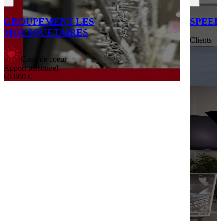
GROUPEMENT LES
SPEE
MOUSQUETAIRES
Clients
Coup de coeur
Apport personnel
65 000 €