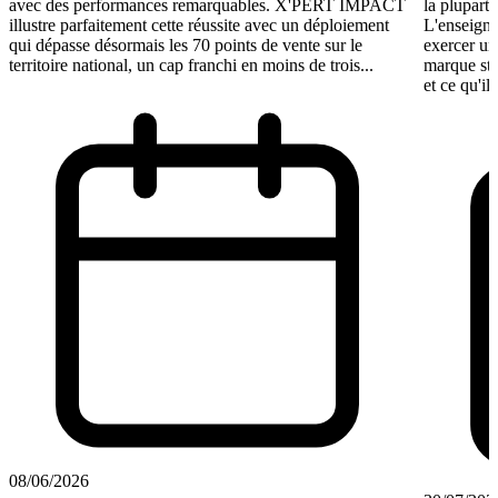
avec des performances remarquables. X'PERT IMPACT
la plupart 
illustre parfaitement cette réussite avec un déploiement
L'enseigne
qui dépasse désormais les 70 points de vente sur le
exercer un
territoire national, un cap franchi en moins de trois...
marque st
et ce qu'il
08/06/2026