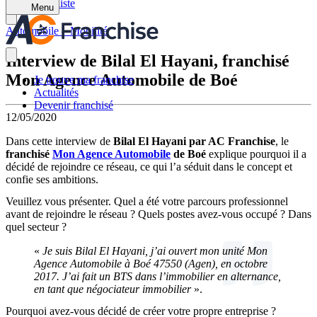
Retour à la liste
Menu
Automobile – Mobilité
Interview de Bilal El Hayani, franchisé
Mon Agence Automobile de Boé
Je trouve ma franchise
Actualités
Devenir franchisé
12/05/2020
Dans cette interview de
Bilal El Hayani par AC Franchise
, le
franchisé
Mon Agence Automobile
de Boé
explique pourquoi il a
décidé de rejoindre ce réseau, ce qui l’a séduit dans le concept et
confie ses ambitions.
Veuillez vous présenter. Quel a été votre parcours professionnel
avant de rejoindre le réseau ? Quels postes avez-vous occupé ? Dans
quel secteur ?
«
Je suis Bilal El Hayani, j’ai ouvert mon unité Mon
Agence Automobile à Boé 47550 (Agen), en octobre
2017.
J’ai fait un BTS dans l’immobilier en alternance,
en tant que négociateur immobilier
».
Pourquoi avez-vous décidé de créer votre propre entreprise ?