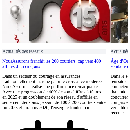
Actualités des réseaux
Actualités
NousAssurons franchit les 200 courtiers, cap vers 400
Âge d’Or S
affiliés d’ici cinq ans
solidaire 
Dans un secteur du courtage en assurances
Dans le se
traditionnellement marqué par une croissance modérée,
réussite d
NousAssurons réalise une performance remarquable.
compétence
Avec une progression de 40% de son chiffre d'affaires
dynamique 
en 2025 et un doublement de son réseau d'affiliés en
concurrent
seulement deux ans, passant de 100 à 200 courtiers entre
compris et 
fin 2023 et mi-mars 2026, l'enseigne fondée par...
véritable 
récentes du