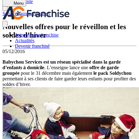
Retour à la liste
Menu
Services aux particuliers
Nouvelles offres pour le réveillon et les
soldes d’hiver
Je trouve ma franchise
Actualités
Devenir franchisé
05/12/2016
Babychou Services est un réseau spécialisé dans la garde
d’enfants à domicile
. L’enseigne lance une
offre de garde
groupée
pour le 31 décembre mais également
le pack Soldychou
permettant à ses clients de faire garder leurs enfants pour profiter des
soldes d’hiver.