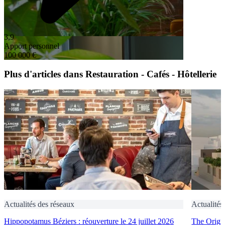
3,9
Apport personnel
100 000 €
Plus d'articles dans Restauration - Cafés - Hôtellerie
Actualités des réseaux
Actualités
Hippopotamus Béziers : réouverture le 24 juillet 2026
The Origin