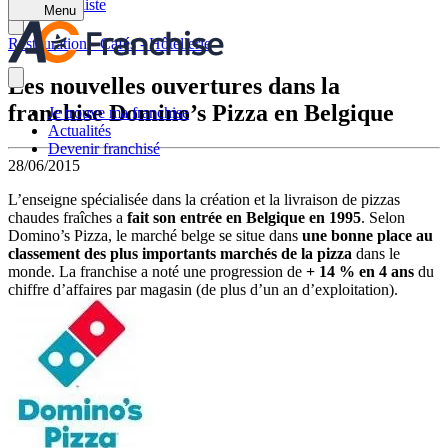
Retour à la liste
Menu
Restauration - Cafés - Hôtellerie
Les nouvelles ouvertures dans la
franchise Domino’s Pizza en Belgique
Je trouve ma franchise
Actualités
Devenir franchisé
28/06/2015
L’enseigne spécialisée dans la création et la livraison de pizzas
chaudes fraîches a
fait son entrée en Belgique en 1995
. Selon
Domino’s Pizza, le marché belge se situe dans
une bonne place au
classement des plus importants marchés de la pizza
dans le
monde. La franchise a noté une progression de
+ 14 % en 4 ans
du
chiffre d’affaires par magasin (de plus d’un an d’exploitation).