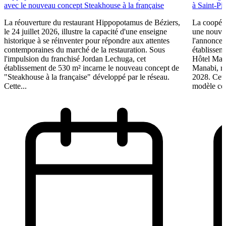
avec le nouveau concept Steakhouse à la française
à Saint-Pi
La réouverture du restaurant Hippopotamus de Béziers,
La coopéra
le 24 juillet 2026, illustre la capacité d'une enseigne
une nouve
historique à se réinventer pour répondre aux attentes
l'annonce 
contemporaines du marché de la restauration. Sous
établissem
l'impulsion du franchisé Jordan Lechuga, cet
Hôtel Mana
établissement de 530 m² incarne le nouveau concept de
Manabi, rej
"Steakhouse à la française" développé par le réseau.
2028. Cett
Cette...
modèle coo