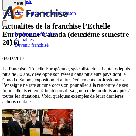
Retour à la liste
Menu
Décoration - Équipement de la maison
Actualités de la franchise l’Echelle
Européenne Canada (deuxième semestre
Je trouve ma franchise
Actualités
2016)
Devenir franchisé
03/02/2017
La franchise l’Echelle Européenne, spécialiste de la hauteur depuis
plus de 30 ans, développe son réseau dans plusieurs pays dont le
Canada. Salons, exposition et autres événements professionnels,
l’enseigne ne rate aucune occasion pour aller à la rencontre de ses
futurs clients et leur faire découvrir sa gamme de produits adaptés à
toutes les situations. Voici quelques exemples de leurs dernières
actions en date.