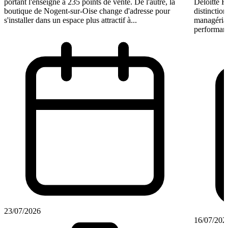
portant l'enseigne à 235 points de vente. De l'autre, la
Deloitte F
boutique de Nogent-sur-Oise change d'adresse pour
distinction
s'installer dans un espace plus attractif à...
managérial
performant
23/07/2026
16/07/202