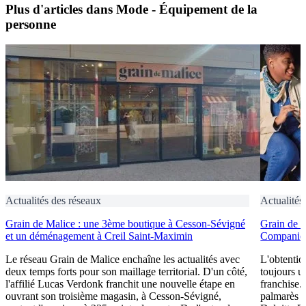
Plus d'articles dans Mode - Équipement de la
personne
Actualités des réseaux
Actualités
Grain de Malice : une 3ème boutique à Cesson-Sévigné
Grain de 
et un déménagement à Creil Saint-Maximin
Companies
Le réseau Grain de Malice enchaîne les actualités avec
L'obtentio
deux temps forts pour son maillage territorial. D'un côté,
toujours u
l'affilié Lucas Verdonk franchit une nouvelle étape en
franchise.
ouvrant son troisième magasin, à Cesson-Sévigné,
palmarès 