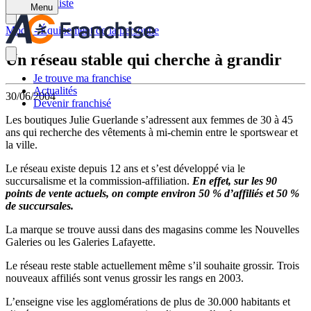
Retour à la liste
Menu
Mode - Équipement de la personne
Un réseau stable qui cherche à grandir
Je trouve ma franchise
Actualités
30/06/2004
Devenir franchisé
Les boutiques Julie Guerlande s’adressent aux femmes de 30 à 45
ans qui recherche des vêtements à mi-chemin entre le sportswear et
la ville.
Le réseau existe depuis 12 ans et s’est développé via le
succursalisme et la commission-affiliation.
En effet, sur les 90
points de vente actuels, on compte environ 50 % d’affiliés et 50 %
de succursales.
La marque se trouve aussi dans des magasins comme les Nouvelles
Galeries ou les Galeries Lafayette.
Le réseau reste stable actuellement même s’il souhaite grossir. Trois
nouveaux affiliés sont venus grossir les rangs en 2003.
L’enseigne vise les agglomérations de plus de 30.000 habitants et