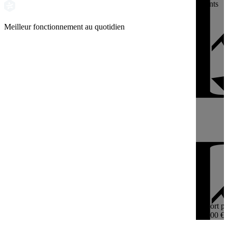
Clients
Meilleur fonctionnement au quotidien
4,4
Apport pe
40 000 €