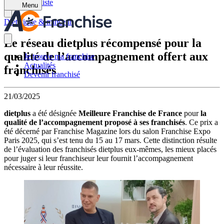
Retour à la liste
Menu
Diététique & minceur
Le réseau dietplus récompensé pour la
qualité de l’accompagnement offert aux
Je trouve ma franchise
Actualités
franchisés
Devenir franchisé
21/03/2025
dietplus
a été désignée
Meilleure Franchise de France
pour
la
qualité de l’accompagnement proposé à ses franchisés
. Ce prix a
été décerné par Franchise Magazine lors du salon Franchise Expo
Paris 2025, qui s’est tenu du 15 au 17 mars. Cette distinction résulte
de l’évaluation des franchisés dietplus eux-mêmes, les mieux placés
pour juger si leur franchiseur leur fournit l’accompagnement
nécessaire à leur réussite.