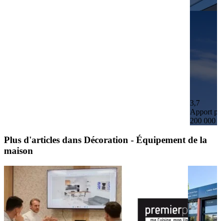
3,7
Apport pe
200 000 
Plus d'articles dans Décoration - Équipement de la
maison