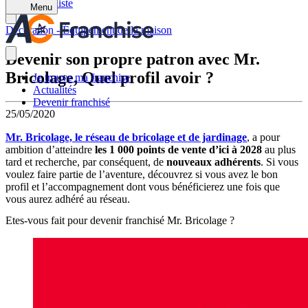
Retour à la liste
Menu
Décoration - Équipement de la maison
Devenir son propre patron avec Mr.
Bricolage, Quel profil avoir ?
Je trouve ma franchise
Actualités
Devenir franchisé
25/05/2020
Mr. Bricolage, le réseau de bricolage et de jardinage
, a pour
ambition d’atteindre
les 1 000 points de vente d’ici à 2028
au plus
tard et recherche, par conséquent, de
nouveaux adhérents
. Si vous
voulez faire partie de l’aventure, découvrez si vous avez le bon
profil et l’accompagnement dont vous bénéficierez une fois que
vous aurez adhéré au réseau.
Etes-vous fait pour devenir franchisé Mr. Bricolage ?