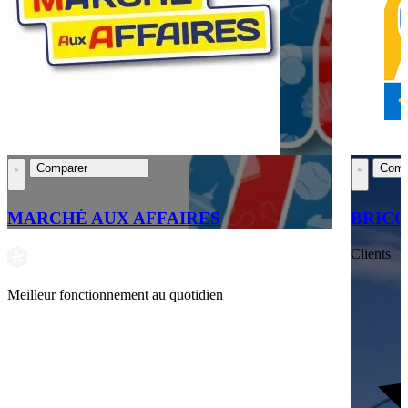
Comparer
Comp
MARCHÉ AUX AFFAIRES
BRICO
Clients
Meilleur fonctionnement au quotidien