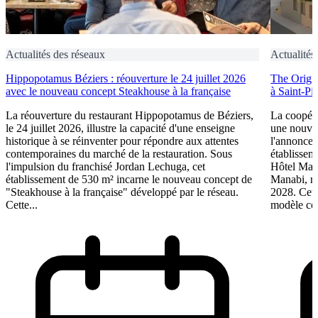
Actualités des réseaux
Actualités
Hippopotamus Béziers : réouverture le 24 juillet 2026
The Origin
avec le nouveau concept Steakhouse à la française
à Saint-Pi
La réouverture du restaurant Hippopotamus de Béziers,
La coopéra
le 24 juillet 2026, illustre la capacité d'une enseigne
une nouve
historique à se réinventer pour répondre aux attentes
l'annonce 
contemporaines du marché de la restauration. Sous
établissem
l'impulsion du franchisé Jordan Lechuga, cet
Hôtel Mana
établissement de 530 m² incarne le nouveau concept de
Manabi, rej
"Steakhouse à la française" développé par le réseau.
2028. Cett
Cette...
modèle coo