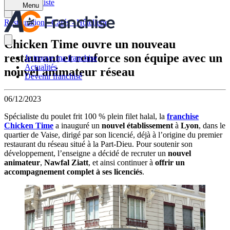
Retour à la liste
Menu
Restauration - Cafés - Hôtellerie
Chicken Time ouvre un nouveau
restaurant et renforce son équipe avec un
Je trouve ma franchise
Actualités
nouvel animateur réseau
Devenir franchisé
06/12/2023
Spécialiste du poulet frit 100 % plein filet halal, la
franchise
Chicken Time
a inauguré un
nouvel établissement
à
Lyon
, dans le
quartier de Vaise, dirigé par son licencié, déjà à l’origine du premier
restaurant du réseau situé à la Part-Dieu. Pour soutenir son
développement, l’enseigne a décidé de recruter un
nouvel
animateur
,
Nawfal Ziatt
, et ainsi continuer à
offrir un
accompagnement complet à ses licenciés
.