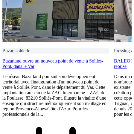
Bazar, solderie
Pressing 
Bazarland ouvre un nouveau point de vente à Solliès-
BALEO® Tr
Pont, dans le Var
reprise
Le réseau Bazarland poursuit son développement
Dans un c
territorial avec l'inauguration d'un nouveau point de
nombreux e
vente à Solliès-Pont, dans le département du Var. Cette
existante 
implantation au sein de la ZAC Intermarché – ZAC de
création p
la Poulasse, 83210 Solliès-Pont, illustre la vitalité d'une
cette oppo
enseigne qui structure méthodiquement son maillage en
Trignac, e
région Provence-Alpes-Côte d'Azur. Pour les
depuis 201
professionnels de la...
pour les ca