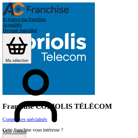
Je trouve ma franchise
Actualités
Devenir franchisé
Ma sélection
Franchise
CORIOLIS TÉLÉCOM
Commerces spécialisés
Cette franchise vous intéresse ?
Mon compte