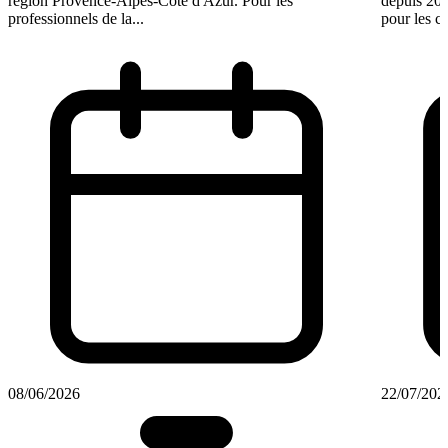
région Provence-Alpes-Côte d'Azur. Pour les
depuis 201
professionnels de la...
pour les ca
08/06/2026
22/07/202