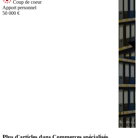
Coup de coeur
Apport personnel
50 000 €
4,1
Apport pe
90 000 €
Plus d'articles dans Commerces spécialisés