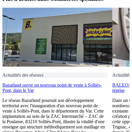
Actualités des réseaux
Actualités
Bazarland ouvre un nouveau point de vente à Solliès-
BALEO® Tr
Pont, dans le Var
reprise
Le réseau Bazarland poursuit son développement
Dans un c
territorial avec l'inauguration d'un nouveau point de
nombreux e
vente à Solliès-Pont, dans le département du Var. Cette
existante 
implantation au sein de la ZAC Intermarché – ZAC de
création p
la Poulasse, 83210 Solliès-Pont, illustre la vitalité d'une
cette oppo
enseigne qui structure méthodiquement son maillage en
Trignac, e