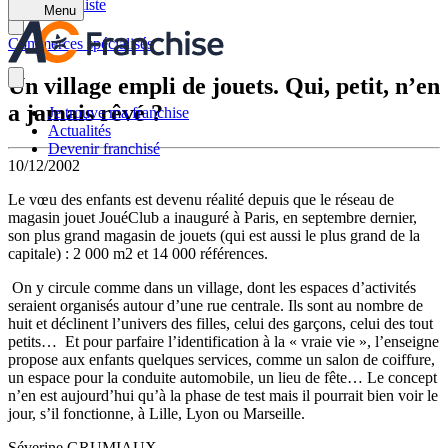
Retour à la liste
Menu
Commerces spécialisés
Un village empli de jouets. Qui, petit, n’en
a jamais rêvé ?
Je trouve ma franchise
Actualités
Devenir franchisé
10/12/2002
Le vœu des enfants est devenu réalité depuis que le réseau de
magasin jouet JouéClub a inauguré à Paris, en septembre dernier,
son plus grand magasin de jouets (qui est aussi le plus grand de la
capitale) : 2 000 m2 et 14 000 références.
On y circule comme dans un village, dont les espaces d’activités
seraient organisés autour d’une rue centrale. Ils sont au nombre de
huit et déclinent l’univers des filles, celui des garçons, celui des tout
petits… Et pour parfaire l’identification à la « vraie vie », l’enseigne
propose aux enfants quelques services, comme un salon de coiffure,
un espace pour la conduite automobile, un lieu de fête… Le concept
n’en est aujourd’hui qu’à la phase de test mais il pourrait bien voir le
jour, s’il fonctionne, à Lille, Lyon ou Marseille.
Séverine GRUMIAUX