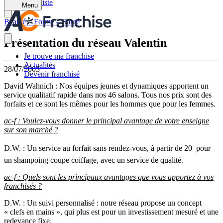
Retour à la liste
Menu
Beauté – Forme – Santé
Présentation du réseau Valentin
Je trouve ma franchise
Actualités
28/07/2003
Devenir franchisé
David Wahnich : Nos équipes jeunes et dynamiques apportent un
service qualitatif rapide dans nos 46 salons. Tous nos prix sont des
forfaits et ce sont les mêmes pour les hommes que pour les femmes.
ac-f : Voulez-vous donner le principal avantage de votre enseigne
sur son marché ?
D.W. : Un service au forfait sans rendez-vous, à partir de 20  pour
un shampoing coupe coiffage, avec un service de qualité.
ac-f : Quels sont les principaux avantages que vous apportez à vos
franchisés ?
D.W. : Un suivi personnalisé : notre réseau propose un concept
« clefs en mains », qui plus est pour un investissement mesuré et une
redevance fixe.