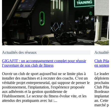
Actualités des réseaux
Actualités
GIGAFIT : un accompagnement complet pour réussir
Club Pilat
l’ouverture de son club de fitness
en septem
Ouvrir un club de sport aujourd'hui ne se limite plus à
Le leader 
installer des machines et à recruter des coachs. C'est un
déploiement
véritable projet entrepreneurial, qui suppose de penser le
prochaine 
positionnement, l'implantation, l'expérience proposée
Club Pilat
aux adhérents et la gestion quotidienne de
Bordeaux 
l'établissement. Le secteur du fitness évolue vite, et les
implantati
attendus des pratiquants avec lui :...
an. Cette 
marché par