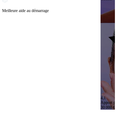
Meilleure aide au démarrage
4,1
Apport pe
30 000 €