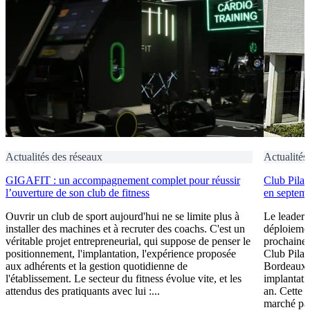
Actualités des réseaux
Actualités
GIGAFIT : un accompagnement complet pour réussir
Club Pilat
l’ouverture de son club de fitness
en septem
Ouvrir un club de sport aujourd'hui ne se limite plus à
Le leader 
installer des machines et à recruter des coachs. C'est un
déploiement
véritable projet entrepreneurial, qui suppose de penser le
prochaine 
positionnement, l'implantation, l'expérience proposée
Club Pilat
aux adhérents et la gestion quotidienne de
Bordeaux 
l'établissement. Le secteur du fitness évolue vite, et les
implantati
attendus des pratiquants avec lui :...
an. Cette 
marché par