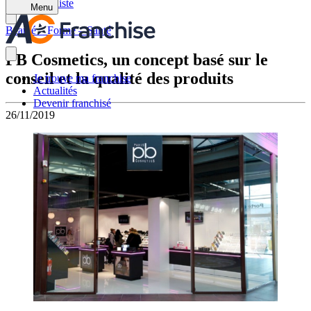
Retour à la liste
Menu
Beauté – Forme – Santé
PB Cosmetics, un concept basé sur le
conseil et la qualité des produits
Je trouve ma franchise
Actualités
Devenir franchisé
26/11/2019