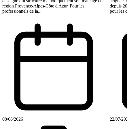
enseigne qui structure méthodiquement son maillage en
Trignac, e
région Provence-Alpes-Côte d'Azur. Pour les
depuis 201
professionnels de la...
pour les ca
08/06/2026
22/07/202