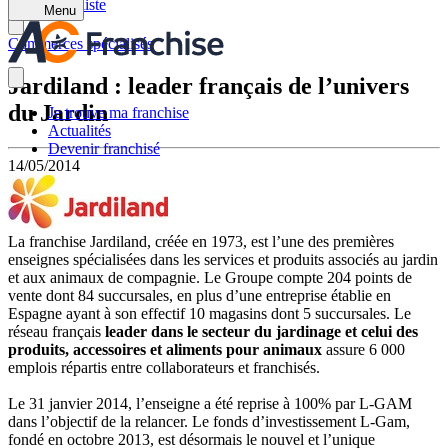
Retour à la liste
Menu
Commerces spécialisés
Jardiland : leader français de l’univers
du Jardin
Je trouve ma franchise
Actualités
Devenir franchisé
14/05/2014
La franchise Jardiland, créée en 1973, est l’une des premières
enseignes spécialisées dans les services et produits associés au jardin
et aux animaux de compagnie. Le Groupe compte 204 points de
vente dont 84 succursales, en plus d’une entreprise établie en
Espagne ayant à son effectif 10 magasins dont 5 succursales. Le
réseau français
leader dans le secteur du jardinage et celui des
produits, accessoires et aliments pour animaux
assure 6 000
emplois répartis entre collaborateurs et franchisés.
Le 31 janvier 2014, l’enseigne a été reprise à 100% par L-GAM
dans l’objectif de la relancer. Le fonds d’investissement L-Gam,
fondé en octobre 2013, est désormais le nouvel et l’unique