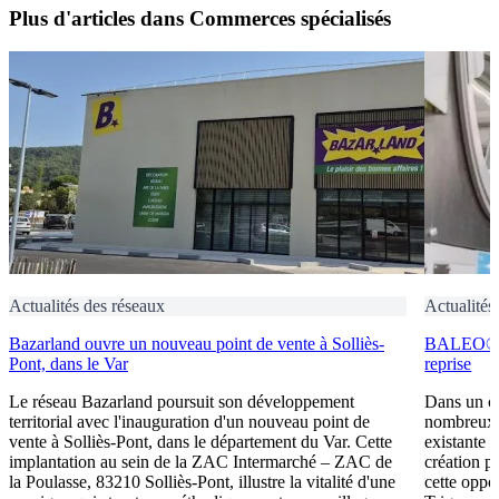
Plus d'articles dans Commerces spécialisés
Actualités des réseaux
Actualités
Bazarland ouvre un nouveau point de vente à Solliès-
BALEO® Tr
Pont, dans le Var
reprise
Le réseau Bazarland poursuit son développement
Dans un c
territorial avec l'inauguration d'un nouveau point de
nombreux e
vente à Solliès-Pont, dans le département du Var. Cette
existante 
implantation au sein de la ZAC Intermarché – ZAC de
création p
la Poulasse, 83210 Solliès-Pont, illustre la vitalité d'une
cette oppo