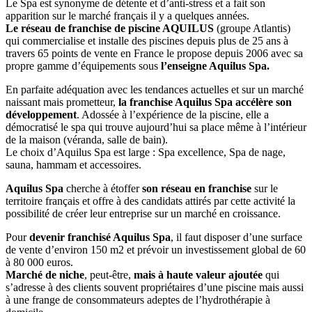
Le Spa est synonyme de détente
et d’anti-stress et a fait son
apparition sur le marché français il y a quelques années.
Le réseau de franchise de piscine AQUILUS
(groupe Atlantis)
qui commercialise et installe des piscines depuis plus de 25 ans à
travers 65 points de vente en France le propose depuis 2006 avec sa
propre gamme d’équipements sous
l’enseigne Aquilus Spa.
En parfaite adéquation avec les tendances actuelles et sur un marché
naissant mais prometteur,
la franchise Aquilus Spa accélère son
développement
. Adossée à l’expérience de la piscine, elle a
démocratisé le spa qui trouve aujourd’hui sa place même à l’intérieur
de la maison (véranda, salle de bain).
Le choix d’Aquilus Spa est large : Spa excellence, Spa de nage,
sauna, hammam et accessoires.
Aquilus Spa
cherche à étoffer
son réseau en franchise
sur le
territoire français et offre à des candidats attirés par cette activité la
possibilité de créer leur entreprise sur un marché en croissance.
Pour
devenir franchisé Aquilus Spa
, il faut disposer d’une surface
de vente d’environ 150 m2 et prévoir un investissement global de 60
à 80 000 euros.
Marché de niche
, peut-être,
mais à haute valeur ajoutée
qui
s’adresse à des clients souvent propriétaires d’une piscine mais aussi
à une frange de consommateurs adeptes de l’hydrothérapie à