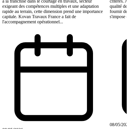
à la franchise dans le courtage en travaux, secteur
critères. A
exigeant des compétences multiples et une adaptation
qualité de 
rapide au terrain, cette dimension prend une importance
fournir de
capitale. Kovan Travaux France a fait de
s'impose c
l'accompagnement opérationnel...
08/05/202