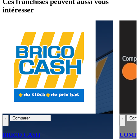
Ces franchises peuvent aussi vous
intéresser
Comparer
Comp
BRICO CASH
COMPT