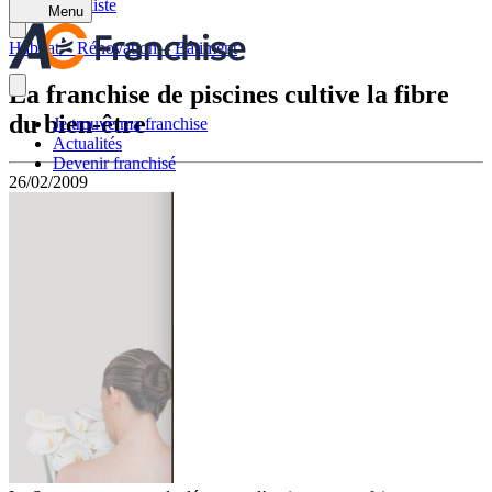
Retour à la liste
Menu
Habitat – Rénovation – Bâtiment
La franchise de piscines cultive la fibre
du bien-être
Je trouve ma franchise
Actualités
Devenir franchisé
26/02/2009